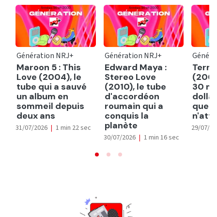
Génération NRJ+
Génération NRJ+
Généra
Maroon 5 : This
Edward Maya :
Termi
Love (2004), le
Stereo Love
(2003
tube qui a sauvé
(2010), le tube
30 mi
un album en
d'accordéon
dollar
sommeil depuis
roumain qui a
que 
deux ans
conquis la
n'att
planète
31/07/2026
|
1 min 22 sec
29/07/2
30/07/2026
|
1 min 16 sec