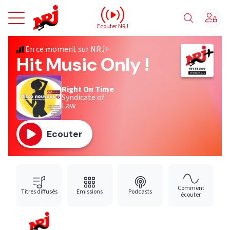
NRJ - Accueil
Ecouter NRJ
En ce moment sur NRJ+
Hit Music Only !
Right On Time
Syndicate of
Law
Ecouter
Comment
Titres diffusés
Emissions
Podcasts
écouter