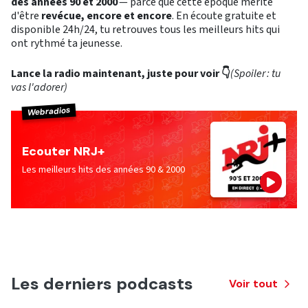
des années 90 et 2000
— parce que cette époque mérite
d'être
revécue, encore et encore
. En écoute gratuite et
disponible 24h/24, tu retrouves tous les meilleurs hits qui
ont rythmé ta jeunesse.
Lance la radio maintenant, juste pour voir 👇
(Spoiler : tu
vas l'adorer)
Webradios
Ecouter NRJ+
Les meilleurs hits des années 90 & 2000
Les derniers podcasts
Voir tout