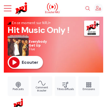
NRJ - Accueil
Ecouter NRJ
En ce moment sur NRJ+
Hit Music Only !
Everybody
Get Up
Five
Ecouter
Comment
Podcasts
Titres diffusés
Emissions
écouter