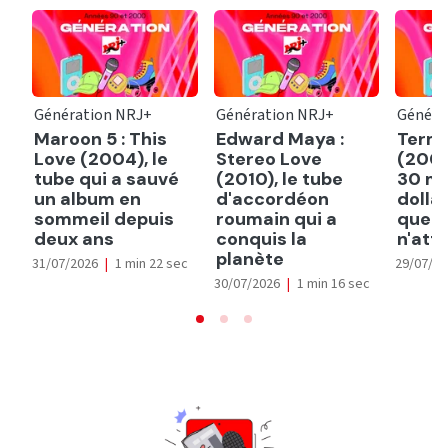
Génération NRJ+
Génération NRJ+
Généra
Maroon 5 : This
Edward Maya :
Termi
Love (2004), le
Stereo Love
(2003
tube qui a sauvé
(2010), le tube
30 mi
un album en
d'accordéon
dollar
sommeil depuis
roumain qui a
que 
deux ans
conquis la
n'att
planète
31/07/2026
|
1 min 22 sec
29/07/2
30/07/2026
|
1 min 16 sec