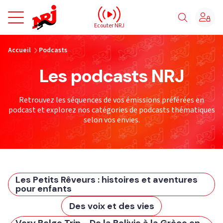
NRJ - Accueil
Ecouter NRJ
vous êtes ici
Accueil
Podcasts
Les podcasts NRJ
Retrouvez les séquences de vos émissions préférées en
podcast et explorez nos catégories de podcasts thématiques
selon vos envies.
Les Petits Rêveurs : histoires et aventures
pour enfants
Des voix et des vies
Very Belge Trip - De la Bolivie à la Grèce en