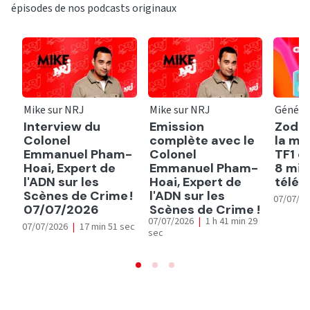
épisodes de nos podcasts originaux
Mike sur NRJ
Mike sur NRJ
Généra
Interview du
Emission
Zodia
Colonel
complète avec le
la mi
Emmanuel Pham-
Colonel
TF1 q
Hoai, Expert de
Emmanuel Pham-
8 mil
l'ADN sur les
Hoai, Expert de
télés
Scènes de Crime !
l'ADN sur les
07/07/2
07/07/2026
Scènes de Crime !
07/07/2026
|
1 h 41 min 29
07/07/2026
|
17 min 51 sec
sec