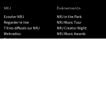
NRJ
Événements
Ecouter NRJ
NRJ in the Park
Regarder le live
NRJ Music Tour
Titres diffusés sur NRJ
NRJ Creator Night
Webradios
NRJ Music Awards
Podcasts
Vidéo Replay
Musique
Grille et émissions
Le BlindTest NRJ
Equipe
News musicales
Newsletter
Artistes
Comment écouter
Classements
Fréquences
Euro Hot 30
DAB+
L'utratop NRJ
Apps NRJ
Radioplayer
Actualités