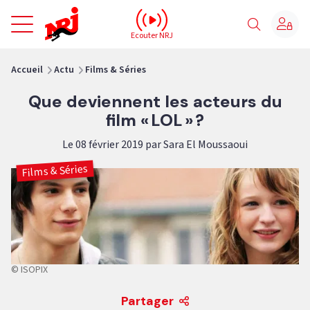
NRJ - Accueil
Ecouter NRJ
vous êtes ici
Accueil
Actu
Films & Séries
Que deviennent les acteurs du
film « LOL » ?
Le 08 février 2019 par Sara El Moussaoui
Films & Séries
© ISOPIX
Partager