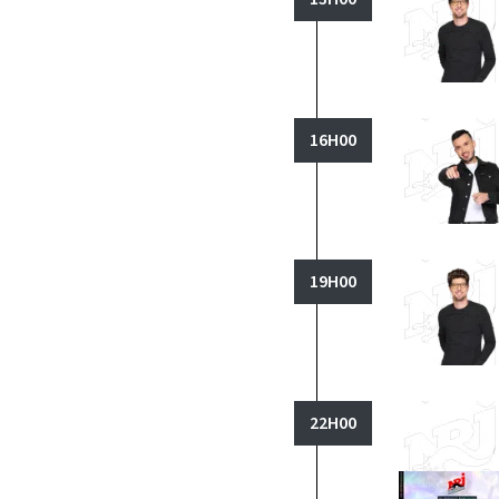
16H00
19H00
22H00