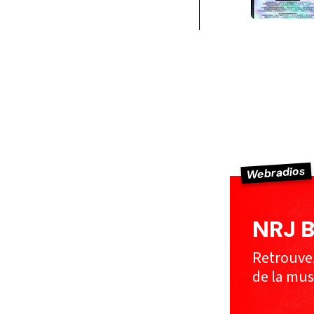
Webradios
NRJ B
Retrouvez
de la mus