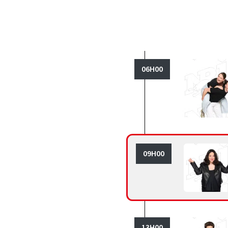
06H00
09H00
13H00