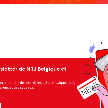
wsletter de NRJ Belgique et
n condensé des dernières actus musique, ciné,
es jeux et des cadeaux.