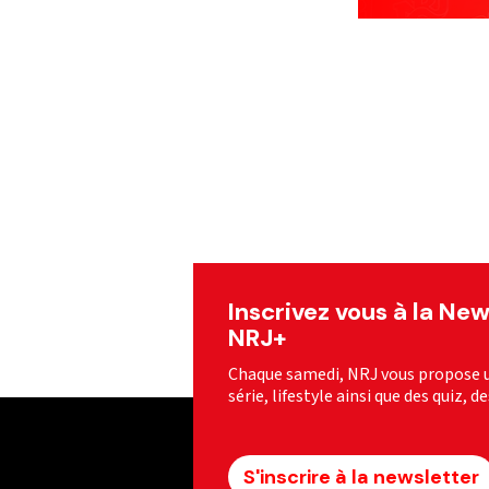
Inscrivez vous à la Ne
NRJ+
Chaque samedi, NRJ vous propose u
série, lifestyle ainsi que des quiz, d
S'inscrire à la newsletter