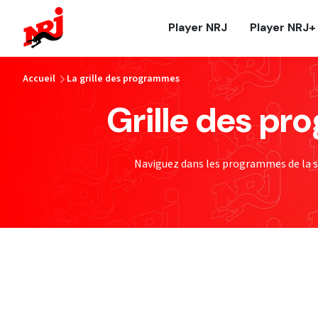
NRJ - Accueil
Player NRJ
Player NRJ+
vous êtes ici
Accueil
La grille des programmes
Grille des pr
Naviguez dans les programmes de la se