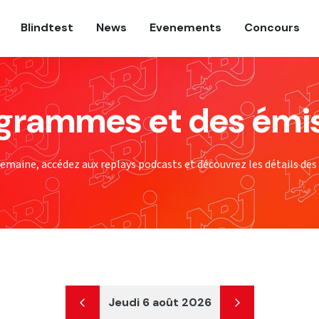
Blindtest
News
Evenements
Concours
ogrammes et des émi
maine, accédez aux replays podcasts et découvrez les détails des
Jeudi 6 août 2026