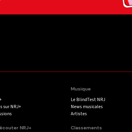
Musique
+
Le BlindTest NRJ
és sur NRJ+
News musicales
ssions
Artistes
couter NRJ+
Classements