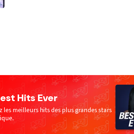
est Hits Ever
 les meilleurs hits des plus grandes stars
ique.