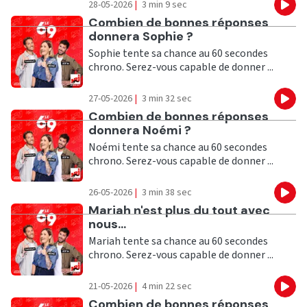
28-05-2026
|
3 min 9 sec
Eco
Ecouter
Combien de bonnes réponses
donnera Sophie ?
Sophie tente sa chance au 60 secondes
chrono. Serez-vous capable de donner ...
27-05-2026
|
3 min 32 sec
Eco
Ecouter
Combien de bonnes réponses
donnera Noémi ?
Noémi tente sa chance au 60 secondes
chrono. Serez-vous capable de donner ...
26-05-2026
|
3 min 38 sec
Eco
Ecouter
Mariah n'est plus du tout avec
nous...
Mariah tente sa chance au 60 secondes
chrono. Serez-vous capable de donner ...
21-05-2026
|
4 min 22 sec
Eco
Ecouter
Combien de bonnes réponses