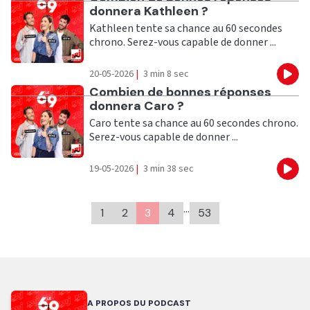
donnera Kathleen ?
Kathleen tente sa chance au 60 secondes
chrono. Serez-vous capable de donner ...
20-05-2026
|
3 min 8 sec
Eco
Ecouter
Combien de bonnes réponses
donnera Caro ?
Caro tente sa chance au 60 secondes chrono.
Serez-vous capable de donner ...
19-05-2026
|
3 min 38 sec
Eco
…
1
2
3
4
53
A PROPOS DU PODCAST