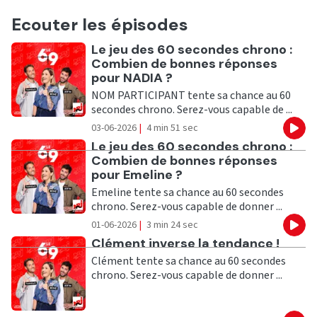
Ecouter les épisodes
Ecouter
Le jeu des 60 secondes chrono :
Combien de bonnes réponses
pour NADIA ?
NOM PARTICIPANT tente sa chance au 60
secondes chrono. Serez-vous capable de ...
03-06-2026
|
4 min 51 sec
Eco
Ecouter
Le jeu des 60 secondes chrono :
Combien de bonnes réponses
pour Emeline ?
Emeline tente sa chance au 60 secondes
chrono. Serez-vous capable de donner ...
01-06-2026
|
3 min 24 sec
Eco
Ecouter
Clément inverse la tendance !
Clément tente sa chance au 60 secondes
chrono. Serez-vous capable de donner ...