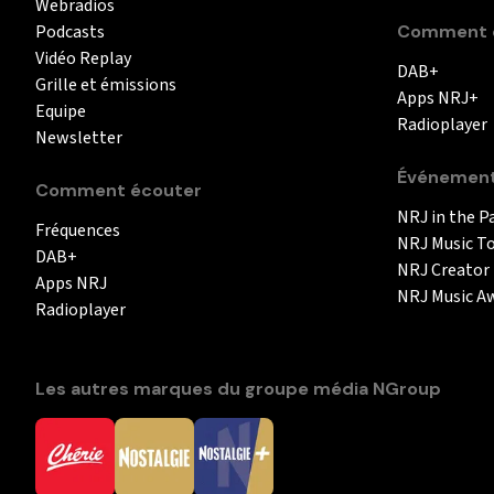
Webradios
Podcasts
Comment é
Vidéo Replay
DAB+
Grille et émissions
Apps NRJ+
Equipe
Radioplayer
Newsletter
Événemen
Comment écouter
NRJ in the P
Fréquences
NRJ Music T
DAB+
NRJ Creator
Apps NRJ
NRJ Music A
Radioplayer
Les autres marques du groupe média NGroup