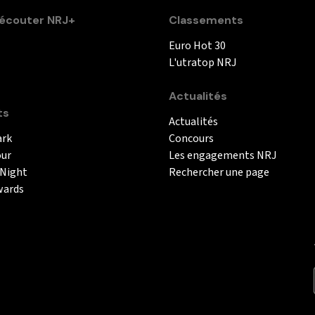
couter NRJ+
Classements
Euro Hot 30
L'utratop NRJ
Actualités
ts
Actualités
ark
Concours
our
Les engagements NRJ
 Night
Rechercher une page
wards