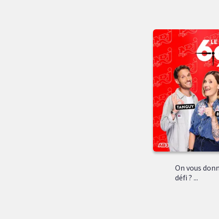
On vous donn
défi ? ...