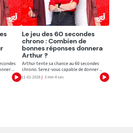
Ecouter
des
Le jeu des 60 secondes
chrono : Combien de
r
bonnes réponses donnera
Arthur ?
secondes
Arthur tente sa chance au 60 secondes
nner ...
chrono. Serez-vous capable de donner ...
11-02-2026
|
3 min 4 sec
Ecouter
Ecouter