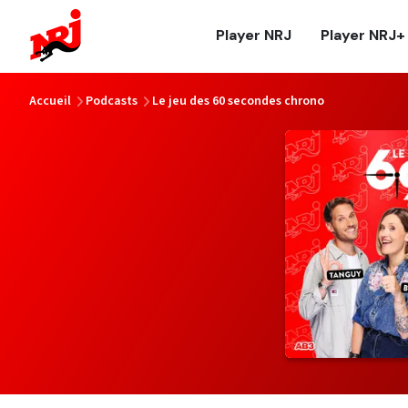
NRJ - Accueil
Player NRJ
Player NRJ+
vous êtes ici
Accueil
Podcasts
Le jeu des 60 secondes chrono