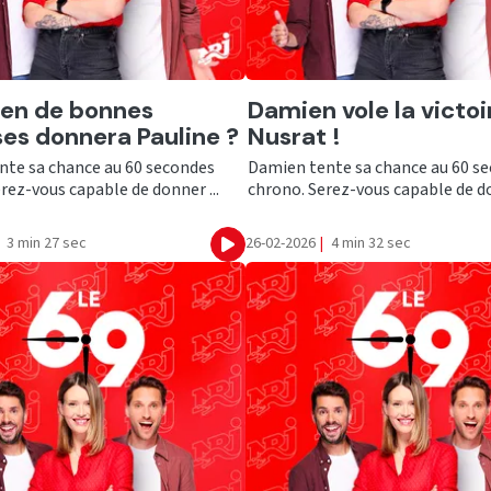
er
Ecouter
en de bonnes
Damien vole la victoi
es donnera Pauline ?
Nusrat !
nte sa chance au 60 secondes
Damien tente sa chance au 60 s
rez-vous capable de donner ...
chrono. Serez-vous capable de do
3 min 27 sec
26-02-2026
|
4 min 32 sec
Ecouter