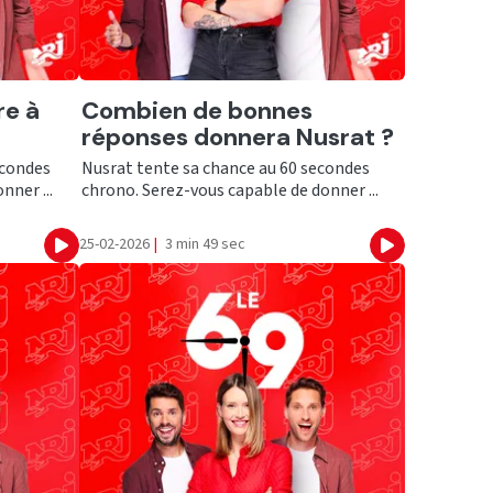
Ecouter
re à
Combien de bonnes
réponses donnera Nusrat ?
econdes
Nusrat tente sa chance au 60 secondes
nner ...
chrono. Serez-vous capable de donner ...
25-02-2026
|
3 min 49 sec
Ecouter
Ecouter