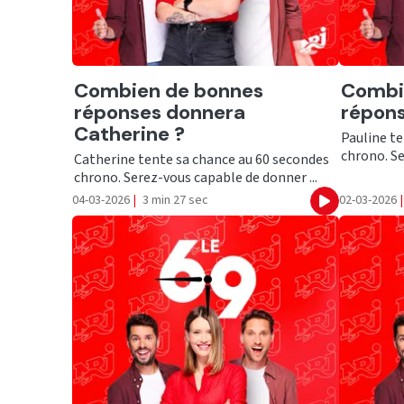
Ecouter
Ecout
Combien de bonnes
Combi
réponses donnera
répons
Catherine ?
Pauline te
chrono. Se
Catherine tente sa chance au 60 secondes
chrono. Serez-vous capable de donner ...
04-03-2026
|
3 min 27 sec
02-03-2026
|
Ecouter