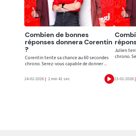
Ecouter
Ecout
Combien de bonnes
Combi
réponses donnera Corentin
répons
?
Julien ten
chrono. Se
Corentin tente sa chance au 60 secondes
chrono. Serez-vous capable de donner ...
24-02-2026
|
2 min 41 sec
23-02-2026
|
Ecouter