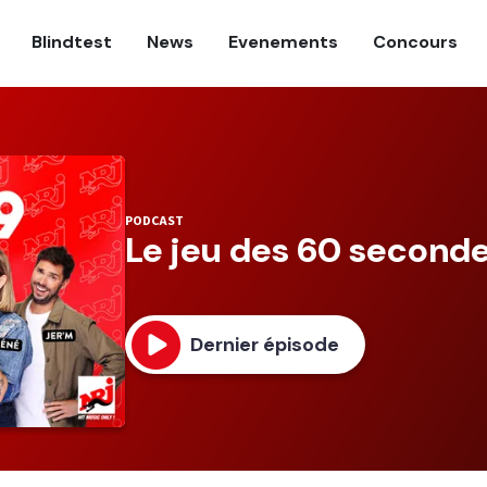
Blindtest
News
Evenements
Concours
PODCAST
Le jeu des 60 second
Dernier épisode