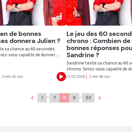
er
Ecouter
en de bonnes
Le jeu des 60 secon
es donnera Julien ?
chrono : Combien de
bonnes réponses pou
te sa chance au 60 secondes
Sandrine ?
rez-vous capable de donner ...
Sandrine tente sa chance au 60 
chrono. Serez-vous capable de do
3 min 42 sec
12-02-2026
|
2 min 46 sec
Ecouter
…
…
1
7
8
9
53