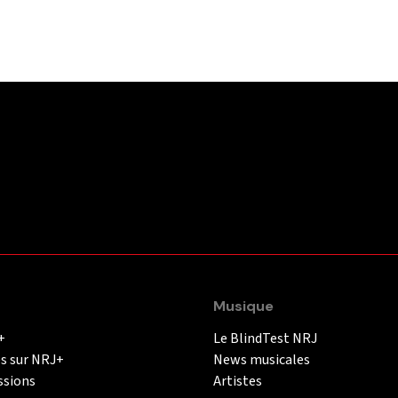
Musique
+
Le BlindTest NRJ
és sur NRJ+
News musicales
ssions
Artistes