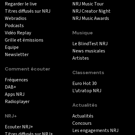
Regarder le live
NRJ Music Tour
Titres diffusés sur NRJ
NRJ Creator Night
Webradios
NRJ Music Awards
Podcasts
Vidéo Replay
Musique
Grille et émissions
Le BlindTest NRJ
Equipe
News musicales
Newsletter
Artistes
Comment écouter
Classements
Fréquences
Euro Hot 30
DAB+
L'utratop NRJ
Apps NRJ
Radioplayer
Actualités
NRJ+
Actualités
Concours
Ecouter NRJ+
Les engagements NRJ
Titres diffusés sur NRJ+