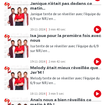
Ecouter
Janique n'était pas dedans ce
matin...
Janique tente de se réveiller avec l’équipe du
6/9 sur NRJ en ...
20-11-2024
|
3 min 40 sec
Eco
Ecouter
Isa joue pour la première fois avec
nous
Isa tente de se réveiller avec l’équipe du 6/9
sur NRJ en ...
19-11-2024
|
2 min 42 sec
Eco
Ecouter
Melody était mieux réveillée que
Jer'M !
Melody tente de se réveiller avec l’équipe du
6/9 sur NRJ en ...
18-11-2024
|
3 min 5 sec
Eco
Ecouter
Anaïs nous a bien réveillés ce
matin à 6h !