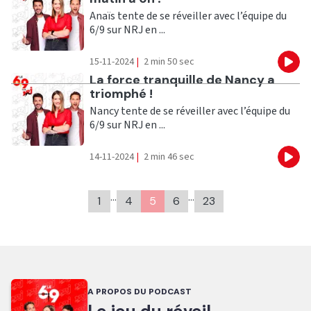
Anaïs tente de se réveiller avec l’équipe du
6/9 sur NRJ en ...
15-11-2024
|
2 min 50 sec
Eco
Ecouter
La force tranquille de Nancy a
triomphé !
Nancy tente de se réveiller avec l’équipe du
6/9 sur NRJ en ...
14-11-2024
|
2 min 46 sec
Eco
…
…
1
4
5
6
23
A PROPOS DU PODCAST
Le jeu du réveil