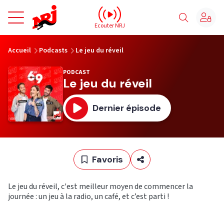
NRJ - Accueil
Ecouter NRJ
vous êtes ici
Accueil
Podcasts
Le jeu du réveil
PODCAST
Le jeu du réveil
Dernier épisode
Favoris
Le jeu du réveil, c'est meilleur moyen de commencer la
journée : un jeu à la radio, un café, et c’est parti !