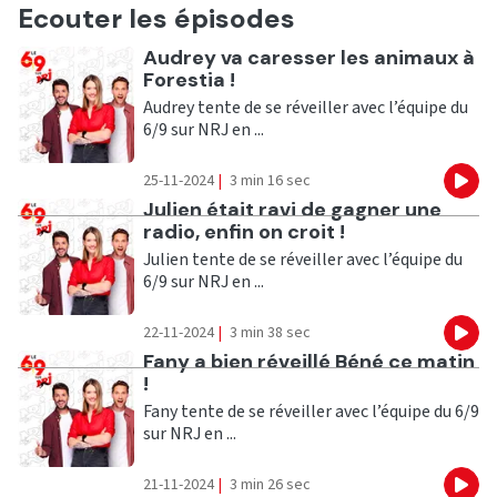
Ecouter les épisodes
Ecouter
Audrey va caresser les animaux à
Forestia !
Audrey tente de se réveiller avec l’équipe du
6/9 sur NRJ en ...
25-11-2024
|
3 min 16 sec
Eco
Ecouter
Julien était ravi de gagner une
radio, enfin on croit !
Julien tente de se réveiller avec l’équipe du
6/9 sur NRJ en ...
22-11-2024
|
3 min 38 sec
Eco
Ecouter
Fany a bien réveillé Béné ce matin
!
Fany tente de se réveiller avec l’équipe du 6/9
sur NRJ en ...
21-11-2024
|
3 min 26 sec
Eco