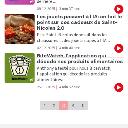
derrière ...
09-12-2025
|
3 min 37 sec
Eco
Ecouter
Les jouets passent à l'IA: on fait le
point sur ces cadeaux de Saint-
Nicolas 2.0
Et si Saint-Nicolas déposait dans les
chaussures… des jouets dopés à l’IA ...
02-12-2025
|
4 min 40 sec
Eco
Ecouter
BiteWatch, l'application qui
décode nos produits alimentaires
Anthony a testé pour nous BiteWatch,
l'application qui décode les produits
alimentaires: ...
25-11-2025
|
4 min 52 sec
Eco
1
2
3
4
5