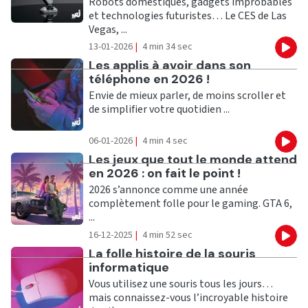
Robots domestiques, gadgets improbables
et technologies futuristes… Le CES de Las
Vegas, ...
13-01-2026
|
4 min 34 sec
Eco
Ecouter
Les applis à avoir dans son
téléphone en 2026 !
Envie de mieux parler, de moins scroller et
de simplifier votre quotidien ...
06-01-2026
|
4 min 4 sec
Eco
Ecouter
Les jeux que tout le monde attend
en 2026 : on fait le point !
2026 s’annonce comme une année
complètement folle pour le gaming. GTA 6,
...
16-12-2025
|
4 min 52 sec
Eco
Ecouter
La folle histoire de la souris
informatique
Vous utilisez une souris tous les jours…
mais connaissez-vous l’incroyable histoire