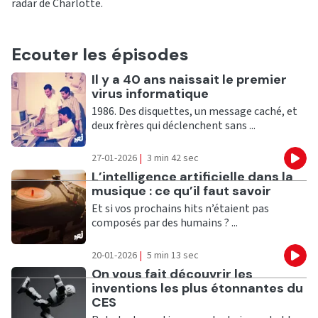
radar de Charlotte.
Ecouter les épisodes
Ecouter
Il y a 40 ans naissait le premier
virus informatique
1986. Des disquettes, un message caché, et
deux frères qui déclenchent sans ...
27-01-2026
|
3 min 42 sec
Eco
Ecouter
L’intelligence artificielle dans la
musique : ce qu’il faut savoir
Et si vos prochains hits n’étaient pas
composés par des humains ? ...
20-01-2026
|
5 min 13 sec
Eco
Ecouter
On vous fait découvrir les
inventions les plus étonnantes du
CES