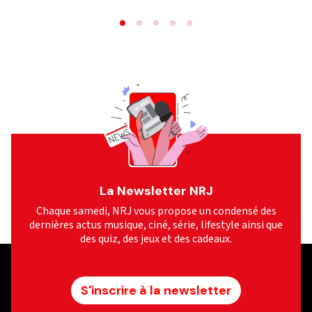
La Newsletter NRJ
Chaque samedi, NRJ vous propose un condensé des
dernières actus musique, ciné, série, lifestyle ainsi que
des quiz, des jeux et des cadeaux.
S'inscrire à la newsletter