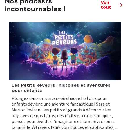
Nos podcasts
Voir
tout
incontournables !
Les Petits Rêveurs : histoires et aventures
pour enfants
R
Plongez dans un univers où chaque histoire pour
q
enfants devient une aventure fantastique ! Sara et
é
Marion invitent les petits et grands à découvrir les
1
odyssées de nos héros, des récits et contes uniques,
h
pensés pour éveiller l’imaginaire et faire rêver toute
d
la famille. À travers leurs voix douces et captivantes, ...