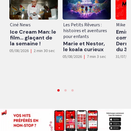
Ciné News
Les Petits Rêveurs :
Mike s
histoires et aventures
Ice Cream Man: le
Emiss
pour enfants
film... glaçant de
compl
la semaine !
Marie et Nestor,
Derni
le koala curieux
du 31
05/08/2026
|
2 min 30 sec
05/08/2026
|
7 min 3 sec
31/07/2