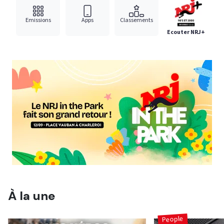
Emissions
Apps
Classements
Ecouter NRJ+
À la une
People