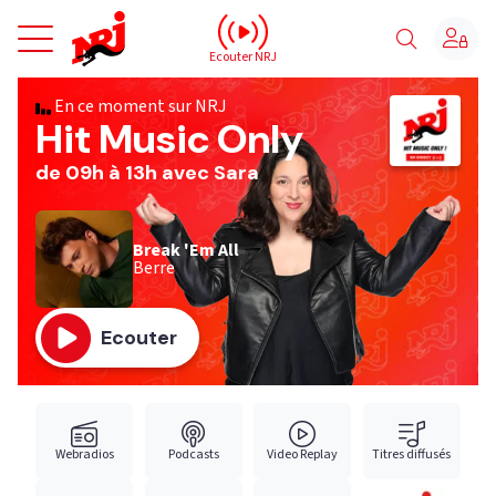
NRJ - Accueil
Ecouter NRJ
En ce moment sur NRJ
Hit Music Only
de 09h à 13h avec Sara
Break 'Em All
Berre
Ecouter
Webradios
Podcasts
Video Replay
Titres diffusés