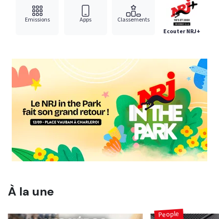
Emissions
Apps
Classements
Ecouter NRJ+
À la une
People