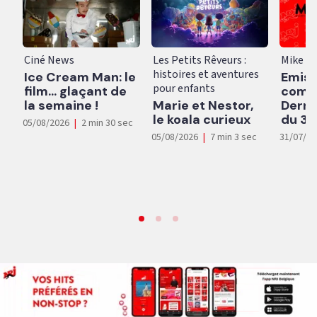
Ciné News
Les Petits Rêveurs :
Mike s
histoires et aventures
Ice Cream Man: le
Emiss
pour enfants
film... glaçant de
compl
la semaine !
Marie et Nestor,
Derni
le koala curieux
du 31
05/08/2026
|
2 min 30 sec
05/08/2026
|
7 min 3 sec
31/07/2