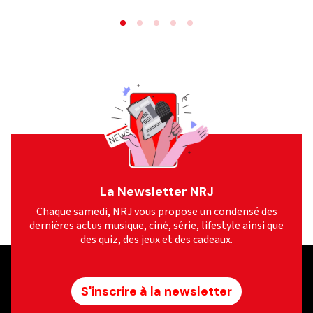
La Newsletter NRJ
Chaque samedi, NRJ vous propose un condensé des
dernières actus musique, ciné, série, lifestyle ainsi que
des quiz, des jeux et des cadeaux.
S'inscrire à la newsletter