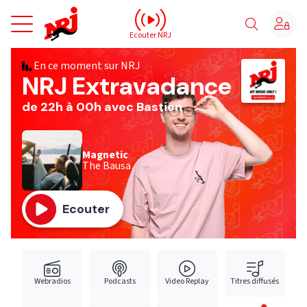
NRJ - Accueil
Ecouter NRJ
En ce moment sur NRJ
NRJ Extravadance
de 22h à 00h avec Bastien
Magnetic
The Bausa
Ecouter
Webradios
Podcasts
Video Replay
Titres diffusés