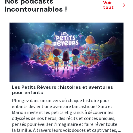
Nos podcasts
Voir
tout
incontournables !
Les Petits Rêveurs : histoires et aventures
pour enfants
R
Plongez dans un univers où chaque histoire pour
q
enfants devient une aventure fantastique ! Sara et
é
Marion invitent les petits et grands à découvrir les
1
odyssées de nos héros, des récits et contes uniques,
h
pensés pour éveiller l’imaginaire et faire rêver toute
d
la famille. À travers leurs voix douces et captivantes, ...