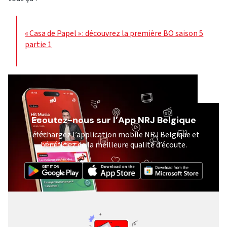
« Casa de Papel » : découvrez la première BO saison 5
partie 1
Ecoutez-nous sur l’App NRJ Belgique
Téléchargez l’application mobile NRJ Belgique et
bénéficiez de la meilleure qualité d’écoute.