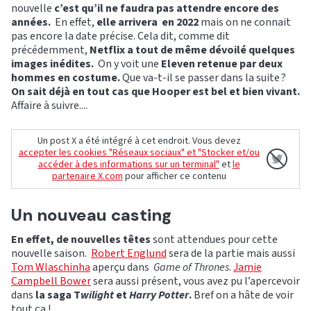
nouvelle
c’est qu’il ne faudra pas attendre encore des
années.
En effet,
elle arrivera en 2022
mais on ne connait
pas encore la date précise. Cela dit, comme dit
précédemment,
Netflix a tout de même dévoilé quelques
images inédites.
On y voit une
Eleven retenue par deux
hommes en costume.
Que va-t-il se passer dans la suite ?
On sait déjà en tout cas que Hooper est bel et bien vivant.
Affaire à suivre....
Un post X a été intégré à cet endroit. Vous devez
accepter les cookies "Réseaux sociaux" et "Stocker et/ou
accéder à des informations sur un terminal"
et
le
partenaire X.com
pour afficher ce contenu
Un nouveau casting
En effet, de nouvelles têtes
sont attendues pour cette
nouvelle saison.
Robert Englund
sera de la partie mais aussi
Tom Wlaschinha
aperçu dans
Game of Thrones
.
Jamie
Campbell Bower
sera aussi présent, vous avez pu l’apercevoir
dans
la saga T
wilight
et
Harry Potter
.
Bref on a hâte de voir
tout ça !