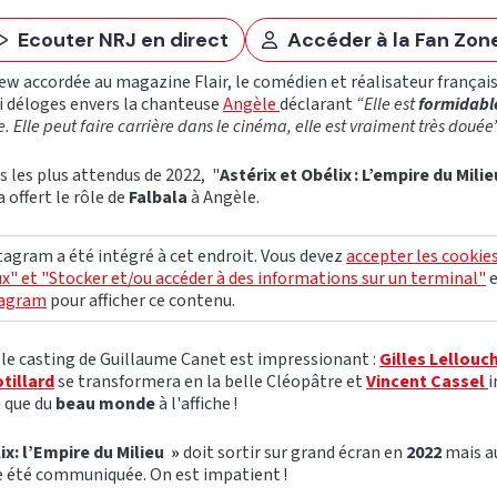
Ecouter NRJ en direct
Accéder à la Fan Zon
iew accordée au magazine Flair, le comédien et réalisateur françai
ri déloges envers la chanteuse
Angèle
déclarant
“Elle est
formidabl
Elle peut faire carrière dans le cinéma, elle est vraiment très douée
ms les plus attendus de 2022, "
Astérix et Obélix : L’empire du Mili
 offert le rôle de
Falbala
à Angèle.
agram a été intégré à cet endroit. Vous devez
accepter les cookie
x" et "Stocker et/ou accéder à des informations sur un terminal"
tagram
pour afficher ce contenu.
 le casting de Guillaume Canet est impressionant :
Gilles Lellouc
tillard
se transformera en la belle Cléopâtre et
Vincent Cassel
i
 a que du
beau monde
à l'affiche !
ix: l’Empire du Milieu »
doit sortir sur grand écran en
2022
mais a
e été communiquée. On est impatient !