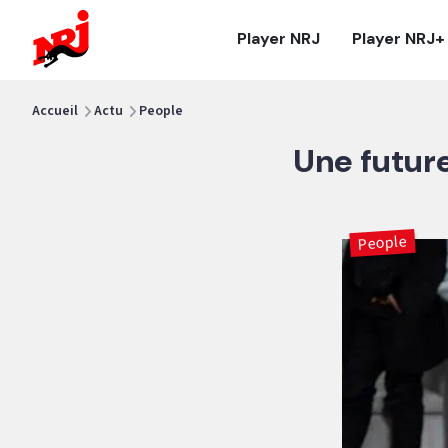
NRJ - Accueil
Player NRJ
Player NRJ+
vous êtes ici
Accueil
Actu
People
Une future
People