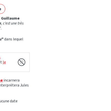
e
s
Guillaume
e
, c’est une très
”
.
eu"
dans lequel
s
et
le
he
incarnera
nterprétera Jules
ucune date