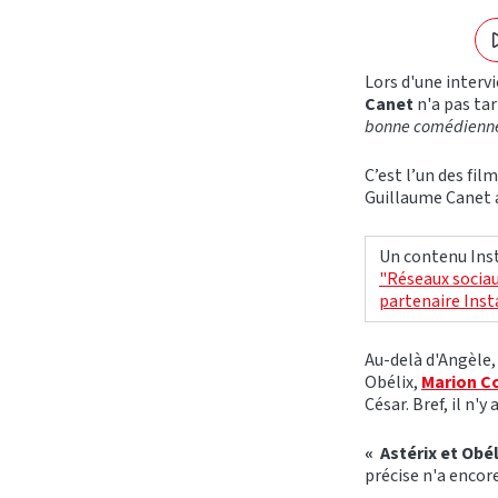
Lors d'une interv
Canet
n'a pas ta
bonne comédienne. 
C’est l’un des fil
Guillaume Canet a
Un contenu Inst
"Réseaux sociau
partenaire Ins
Au-delà d'Angèle,
Obélix,
Marion Co
César. Bref, il n'y
« Astérix et Obél
précise n'a encor