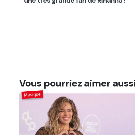
une très grande fan de Rihanna !
Vous pourriez aimer auss
Musique