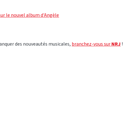
 sur le nouvel album d'Angèle
manquer des nouveautés musicales,
branchez-vous sur
NRJ
!