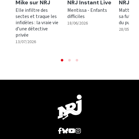
Ecouter
Ecouter
Ecoute
Mike sur NRJ
NRJ Instant Live
NRJ Mu
Elle infiltre des
Mentissa - Enfants
Matt Pok
sectes et traque les
difficiles
sa future
infidèles : la vraie vie
du public
|
02:57
18/06/2026
d’une détective
28/05/202
privée
|
13/07/2026