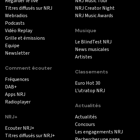
Regarder le live
NRJ Music Tour
Titres diffusés sur NRJ
NRJ Creator Night
Webradios
NRJ Music Awards
Podcasts
Vidéo Replay
Musique
Grille et émissions
Le BlindTest NRJ
Equipe
News musicales
Newsletter
Artistes
Comment écouter
Classements
Fréquences
Euro Hot 30
DAB+
L'utratop NRJ
Apps NRJ
Radioplayer
Actualités
NRJ+
Actualités
Concours
Ecouter NRJ+
Les engagements NRJ
Titres diffusés sur NRJ+
Rechercher une page