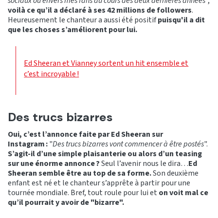
sociaux ou envers mes fans au cours des deux dernières années
",
voilà ce qu’il a déclaré à ses 42 millions de followers
.
Heureusement le chanteur a aussi été positif
puisqu'il a dit
que les choses s’améliorent pour lui.
Ed Sheeran et Vianney sortent un hit ensemble et
c’est incroyable !
Des trucs bizarres
Oui, c’est l’annonce faite par Ed Sheeran sur
Instagram :
"
Des trucs bizarres vont commencer à être postés
".
S’agit-il d’une simple plaisanterie ou alors d’un teasing
sur une énorme annonce ?
Seul l’avenir nous le dira…
Ed
Sheeran semble être au top de sa forme.
Son deuxième
enfant est né et le chanteur s’apprête à partir pour une
tournée mondiale. Bref, tout roule pour lui et
on voit mal ce
qu’il pourrait y avoir de "bizarre".