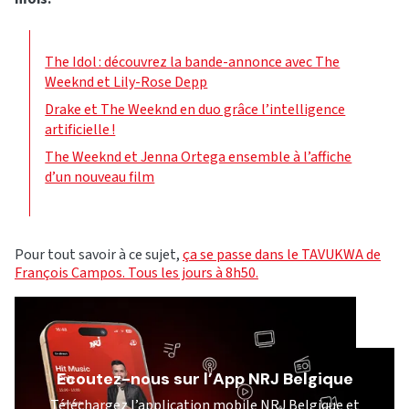
The Idol : découvrez la bande-annonce avec The
Weeknd et Lily-Rose Depp
Drake et The Weeknd en duo grâce l’intelligence
artificielle !
The Weeknd et Jenna Ortega ensemble à l’affiche
d’un nouveau film
Pour tout savoir à ce sujet,
ça se passe dans le TAVUKWA de
François Campos. Tous les jours à 8h50.
Ecoutez-nous sur l’App NRJ Belgique
Téléchargez l’application mobile NRJ Belgique et