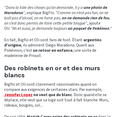
"Dans la liste des choses qu’on demande, il y a
une photo de
Maradona
"
, explique BigFlo. "
Comme on n’est pas fun, on ne
boit pas d’alcool, on ne fume pas,
on ne demande rien de fou
,
on s’est donc permis de faire cette petite blague"
, ajoute
Oli.
"Ah et aussi, je demande toujours
un paquet de Pokémon
."
En fait, Bigflo et Oli sont fans de foot. Étant
argentins
d'origine
, ils admirent Diego Maradona. Quant aux
Pokémon, c'est
un retour en enfance
, une sorte de
madeleine de Proust.
Des robinets en or et des murs
blancs
Bigflo et Oli sont clairement raisonnables quand on
compare aux exigences de certaines stars. Par exemple,
Jennifer Lopez
ne veut que du blanc
. Donc quand elle se
déplace, elle veut que sa loge soit tout à fait blanche. Murs,
rideaux, bougies, sol...
De son côté,
Mariah Carey exige des robinets en or
dans la