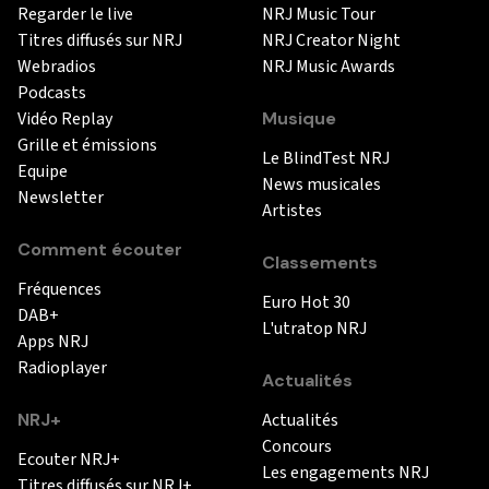
Regarder le live
NRJ Music Tour
Titres diffusés sur NRJ
NRJ Creator Night
Webradios
NRJ Music Awards
Podcasts
Vidéo Replay
Musique
Grille et émissions
Le BlindTest NRJ
Equipe
News musicales
Newsletter
Artistes
Comment écouter
Classements
Fréquences
Euro Hot 30
DAB+
L'utratop NRJ
Apps NRJ
Radioplayer
Actualités
NRJ+
Actualités
Concours
Ecouter NRJ+
Les engagements NRJ
Titres diffusés sur NRJ+