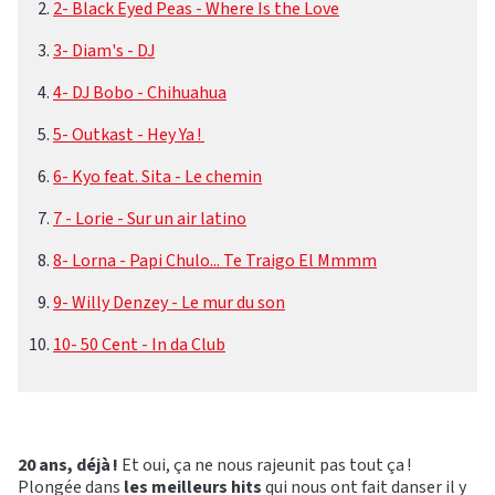
2- Black Eyed Peas - Where Is the Love
3- Diam's - DJ
4- DJ Bobo - Chihuahua
5- Outkast - Hey Ya !
6- Kyo feat. Sita - Le chemin
7 - Lorie - Sur un air latino
8- Lorna - Papi Chulo... Te Traigo El Mmmm
9- Willy Denzey - Le mur du son
10- 50 Cent - In da Club
20 ans, déjà !
Et oui, ça ne nous rajeunit pas tout ça !
Plongée dans
les meilleurs hits
qui nous ont fait danser il y