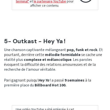
terminal"
et
le partenaire YouTube
pour
afficher ce contenu.
5- Outkast - Hey Ya !
Une chanson captivante mélangeant
pop, funk et rock
. Et
pourtant, derrière cette
mélodie formidable
se cache une
réalité plus
complexe et mélancolique
. Les paroles
évoquent la difficulté des relations amoureuses et de la
recherche de l'amour véritable.
Pari gagnant puisqu'
Hey
Ya
! a passé
9 semaines
à la
première place du
Billboard Hot 100.
Une vidéo YouTube a été intégrée à cet