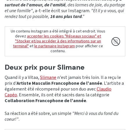
surtout de l'amour, de l'amitié
, des larmes de joie, du partage
et une famille"
, a-t-elle écrit sur Instagram.
"Et il y a vous, qui
rendez tout ça possible,
16 ans plus tard
."
Un contenu Instagram a été intégré à cet endroit. Vous
devez
accepter les cookies "Réseaux sociaux" et
"Stocker et/ou accéder à des informations sur un
terminal"
et
le partenaire Instagram
pour afficher ce
contenu.
Deux prix pour Slimane
Quand il y a Vitaa,
Slimane
n'est jamais très loin. Il a reçu le
prix d'
Artiste Masculin Francophone de l'année
. L'artiste a
également été récompensé pour son duo avec
Claudio
Capéo
. Ensemble, ils ont été sacrés dans la catégorie
Collaboration Francophone de l'année
.
Sa réaction a été sobre, un simple
"Merci à vous du fond du
coeur!"
.