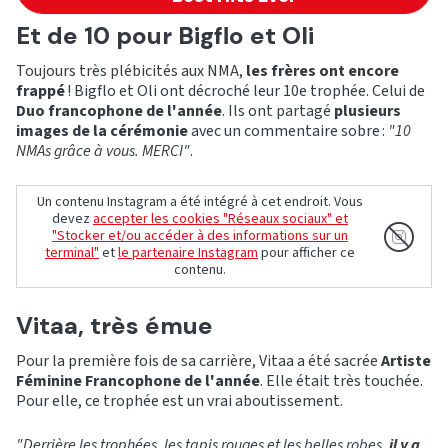
Et de 10 pour Bigflo et Oli
Toujours très plébicités aux NMA,
les frères ont encore
frappé
! Bigflo et Oli ont décroché leur 10e trophée. Celui de
Duo francophone de l'année
. Ils ont partagé
plusieurs
images de la cérémonie
avec un commentaire sobre :
"10
NMAs grâce à vous. MERCI"
.
Un contenu Instagram a été intégré à cet endroit. Vous
devez
accepter les cookies "Réseaux sociaux" et
"Stocker et/ou accéder à des informations sur un
terminal"
et
le partenaire Instagram
pour afficher ce
contenu.
Vitaa, très émue
Pour la première fois de sa carrière, Vitaa a été sacrée
Artiste
Féminine Francophone de l'année
. Elle était très touchée.
Pour elle, ce trophée est un vrai aboutissement.
"Derrière les trophées, les tapis rouges et les belles robes,
il y a