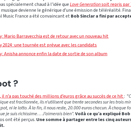
 pas spécialement chaud à l’idée que
Love Generation
soit repris par
a musique devienne le générique d’une émission de téléréalité. Fin
l Music France a été convaincant et
Bob Sinclar a fini par accept
 : Mario Barravecchia est de retour avec un nouveau hit
 2024 : une tournée est prévue avec les candidats
 : Anisha annonce enfin la date de sortie de son album
pot ?
 il n’a pas touché des millions d’euros grâce au succès de ce hit
: "
C
que est fractionnée, ils n’utilisent que trente secondes sur les trois 
kpot, ni le lotto. À la fin, il nous reste, 20.000 euros chacun. À chaque 
que je suis richissime… J’aimerais bien".
Voilà ce qu’a expliqué Bob
ros ont été perçus.
Une somme à partager entre les cinq auteurs
it.