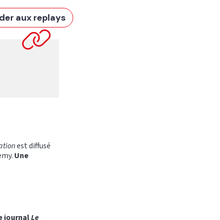
der aux replays
ation
est diffusé
demy.
Une
le journal
Le