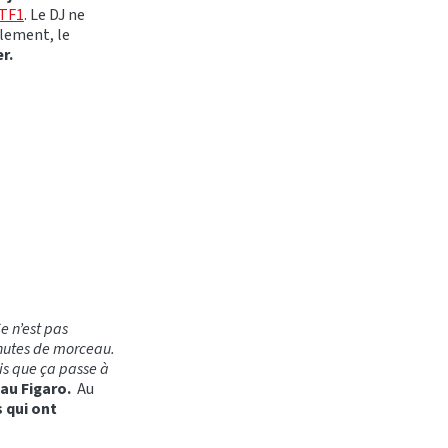
 TF1
. Le DJ ne
alement, le
er.
e n’est pas
minutes de morceau.
fois que ça passe à
 au Figaro.
Au
 qui ont