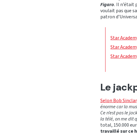
Figaro
.
Il n’était
voulait pas que s
patron d’Universa
Star Academy
Star Academy
Star Academy
Le jack
Selon Bob Sinclar,
énorme car la musi
Ce n’est pas le jac
la télé, on me dit 
total, 150.000 eu
travaillé sur ce h