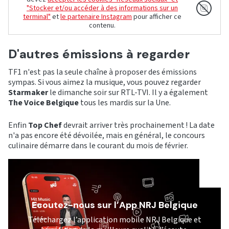
"Stocker et/ou accéder à des informations sur un
terminal"
et
le partenaire Instagram
pour afficher ce
contenu.
D'autres émissions à regarder
TF1 n'est pas la seule chaîne à proposer des émissions
sympas. Si vous aimez la musique, vous pouvez regarder
Starmaker
le dimanche soir sur RTL-TVI. Il y a également
The Voice Belgique
tous les mardis sur la Une.
Enfin
Top Chef
devrait arriver très prochainement ! La date
n'a pas encore été dévoilée, mais en général, le concours
culinaire démarre dans le courant du mois de février.
Ecoutez-nous sur l’App NRJ Belgique
Téléchargez l’application mobile NRJ Belgique et