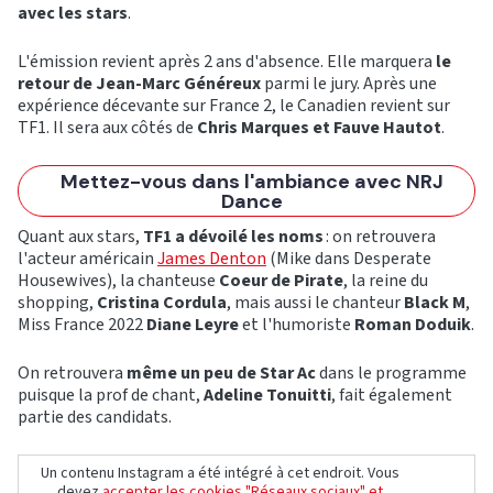
avec les stars
.
L'émission revient après 2 ans d'absence. Elle marquera
le
retour de Jean-Marc Généreux
parmi le jury. Après une
expérience décevante sur France 2, le Canadien revient sur
TF1. Il sera aux côtés de
Chris Marques et Fauve Hautot
.
Mettez-vous dans l'ambiance avec NRJ
Dance
Quant aux stars,
TF1 a dévoilé les
noms
: on retrouvera
l'acteur américain
James Denton
(Mike dans Desperate
Housewives), la chanteuse
Coeur de Pirate
, la reine du
shopping,
Cristina Cordula
, mais aussi le chanteur
Black M
,
Miss France 2022
Diane Leyre
et l'humoriste
Roman Doduik
.
On retrouvera
même un peu de Star Ac
dans le programme
puisque la prof de chant,
Adeline Tonuitti
, fait également
partie des candidats.
Un contenu Instagram a été intégré à cet endroit. Vous
devez
accepter les cookies "Réseaux sociaux" et