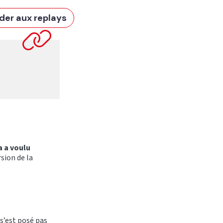
der aux replays
a a voulu
rsion de la
s’est posé pas