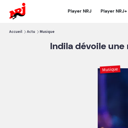
NRJ - Accueil
Player NRJ
Player NRJ+
vous êtes ici
Accueil
Actu
Musique
Indila dévoile une
Musique