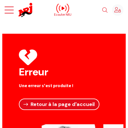
NRJ - Accueil
Ecouter NRJ
Erreur
Une erreur s'est produite !
Retour à la page d'accueil