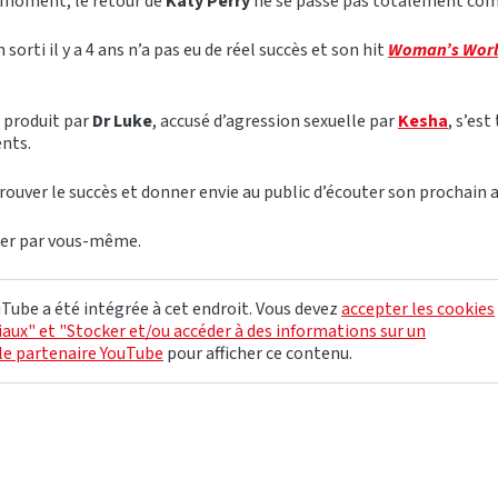
e moment, le retour de
Katy Perry
ne se passe pas totalement co
sorti il y a 4 ans n’a pas eu de réel succès et son hit
Woman’s Wor
e produit par
Dr Luke
, accusé d’agression sexuelle par
Kesha
, s’est
nts.
trouver le succès et donner envie au public d’écouter son prochain 
ger par vous-même.
Tube a été intégrée à cet endroit. Vous devez
accepter les cookies
aux" et "Stocker et/ou accéder à des informations sur un
le partenaire YouTube
pour afficher ce contenu.