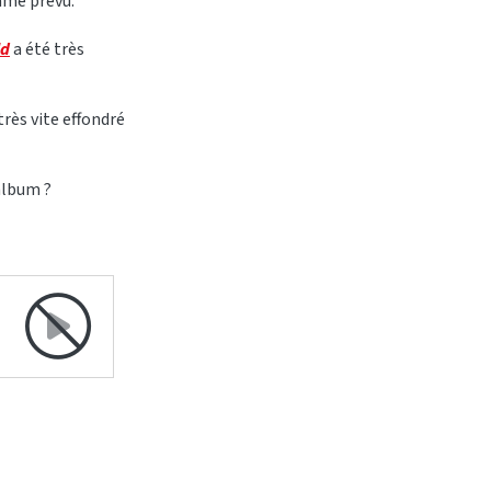
mme prévu.
ld
a été très
 très vite effondré
album ?