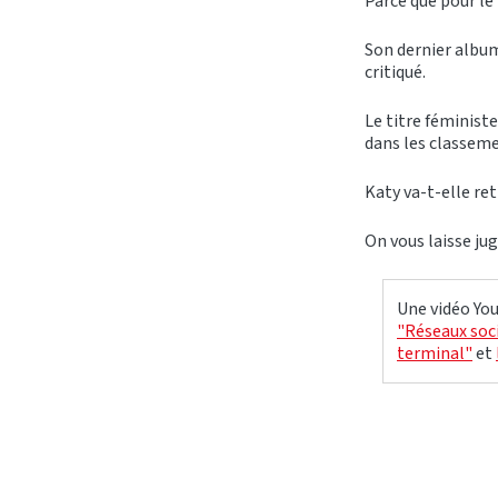
Parce que pour l
Son dernier album 
critiqué.
Le titre féminist
dans les classeme
Katy va-t-elle re
On vous laisse ju
Une vidéo You
"Réseaux soci
terminal"
et