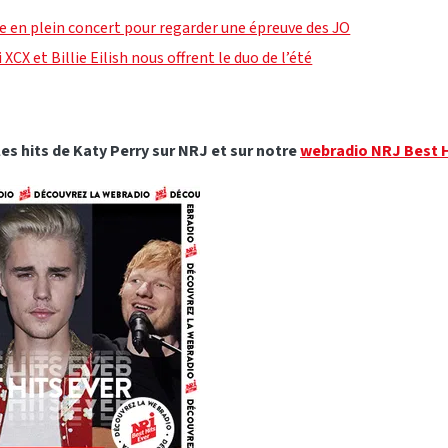
te en plein concert pour regarder une épreuve des JO
i XCX et Billie Eilish nous offrent le duo de l’été
es hits de Katy Perry sur NRJ et sur notre
webradio NRJ Best H