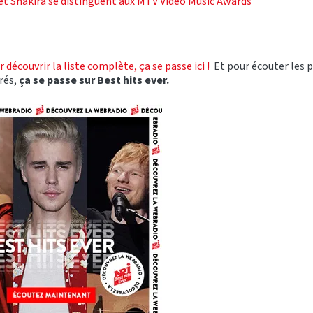
 et Shakira se distinguent aux MTV Video Music Awards
 découvrir la liste complète, ça se passe ici !
Et pour écouter les p
érés,
ça se passe sur Best hits ever.