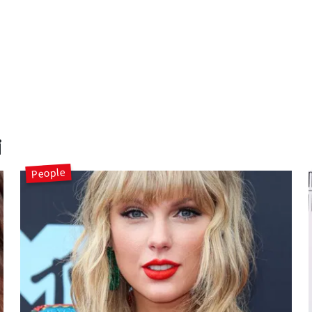
i
People