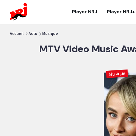
NRJ - Accueil
Player NRJ
Player NRJ+
vous êtes ici
Accueil
Actu
Musique
MTV Video Music Awar
Musique