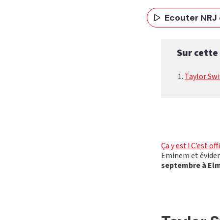
Ecouter NRJ 
Sur cette
Taylor Swif
Ça y est ! C’est of
Eminem et évidem
septembre à Elm