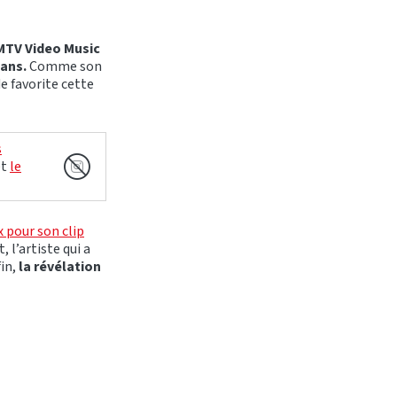
MTV Video Music
 ans.
Comme son
e favorite cette
s
et
le
x pour son clip
l’artiste qui a
fin,
la révélation