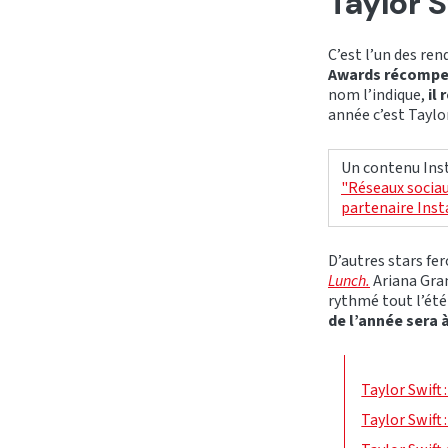
Taylor S
C’est l’un des ren
Awards récompens
nom l’indique,
il
année c’est Taylor
Un contenu Inst
"Réseaux sociau
partenaire Ins
D’autres stars fer
Lunch.
Ariana Gran
rythmé tout l’été
de l’année sera
Taylor Swift 
Taylor Swift 