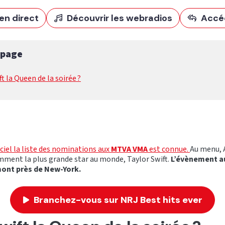
en direct
Découvrir les webradios
Accé
 page
t la Queen de la soirée ?
ficiel la liste des nominations aux
MTVA VMA
est connue.
Au menu, 
ment la plus grande star au monde, Taylor Swift.
L’évènement au
ont près de New-York.
Branchez-vous sur NRJ Best hits ever