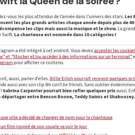
wift la Queen de la soirée ?
dez-vous les plus attendus de l’année dans l’univers des stars.
Les 
ent les plus grands artistes chaque année depuis plus de 40
 récompense les clips mais aussi la musique et le show.
La grand
 Swift.
La chanteuse est nommée dans 10 catégories !
agram a été intégré à cet endroit. Vous devez
accepter les cookie
x" et "Stocker et/ou accéder à des informations sur un terminal"
tagram
pour afficher ce contenu.
ont, aussi, parler d’elles.
Billie Eilish pourrait recevoir quelques pri
de aussi avec son clip
We can’t be friends.
Sans oublier évidemment, 
 !
Sabrina Carpenter pourrait bien rafler quelques prix
aussi. En
 à départager entre Benson Boone, Teddy Swims et Shaboozey.
: une ville a décidé de changer de nom pour la chanteuse
: un film inspiré de son couple va voir le jour