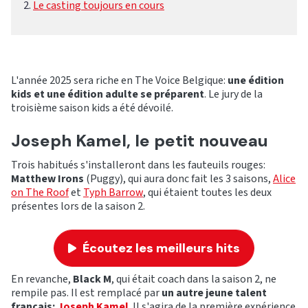
Le casting toujours en cours
L'année 2025 sera riche en The Voice Belgique:
une édition
kids et une édition adulte se préparent
. Le jury de la
troisième saison kids a été dévoilé.
Joseph Kamel, le petit nouveau
Trois habitués s'installeront dans les fauteuils rouges:
Matthew Irons
(Puggy), qui aura donc fait les 3 saisons,
Alice
on The Roof
et
Typh Barrow
, qui étaient toutes les deux
présentes lors de la saison 2.
Écoutez les meilleurs hits
En revanche,
Black M
, qui était coach dans la saison 2, ne
rempile pas. Il est remplacé par
un autre jeune talent
français:
Joseph Kamel
. Il s'agira de la première expérience