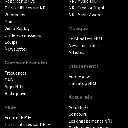
Regarder le live
NRJ Music Tour
Titres diffusés sur NRJ
NRJ Creator Night
Webradios
NRJ Music Awards
Podcasts
Vidéo Replay
Musique
Grille et émissions
Le BlindTest NRJ
Equipe
News musicales
Newsletter
Artistes
Comment écouter
Classements
Fréquences
Euro Hot 30
DAB+
L'utratop NRJ
Apps NRJ
Radioplayer
Actualités
NRJ+
Actualités
Concours
Ecouter NRJ+
Les engagements NRJ
Titres diffusés sur NRJ+
Rechercher une page