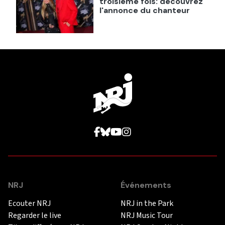
troisième fois: découvrez
l'annonce du chanteur
NRJ
Événements
Ecouter NRJ
NRJ in the Park
Regarder le live
NRJ Music Tour