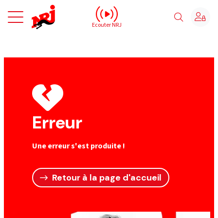
NRJ - Accueil
Ecouter NRJ
Erreur
Une erreur s'est produite !
Retour à la page d'accueil