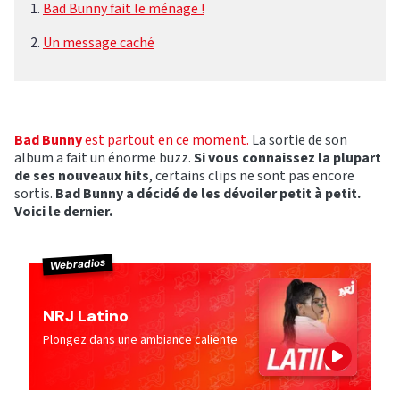
Bad Bunny fait le ménage !
Un message caché
Bad Bunny
est partout en ce moment.
La sortie de son
album a fait un énorme buzz.
Si vous connaissez la plupart
de ses nouveaux hits
, certains clips ne sont pas encore
sortis.
Bad Bunny a décidé de les dévoiler petit à petit.
Voici le dernier.
Webradios
NRJ Latino
Plongez dans une ambiance caliente