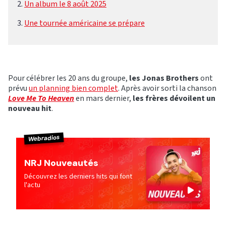
Un album le 8 août 2025
Une tournée américaine se prépare
Pour célébrer les 20 ans du groupe,
les Jonas Brothers
ont
prévu
un planning bien complet
. Après avoir sorti la chanson
Love Me To Heaven
en mars dernier,
les frères dévoilent un
nouveau hit
.
Webradios
NRJ Nouveautés
Découvrez les derniers hits qui font
l'actu