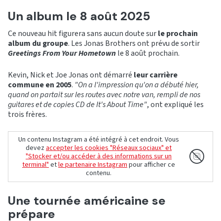
Un album le 8 août 2025
Ce nouveau hit figurera sans aucun doute sur
le prochain
album du groupe
. Les Jonas Brothers ont prévu de sortir
Greetings From Your Hometown
le 8 août prochain.
Kevin, Nick et Joe Jonas ont démarré
leur carrière
commune en 2005
.
"On a l'impression qu'on a débuté hier,
quand on partait sur les routes avec notre van, rempli de nos
guitares et de copies CD de It's About Time"
, ont expliqué les
trois frères.
Un contenu Instagram a été intégré à cet endroit. Vous
devez
accepter les cookies "Réseaux sociaux" et
"Stocker et/ou accéder à des informations sur un
terminal"
et
le partenaire Instagram
pour afficher ce
contenu.
Une tournée américaine se
prépare