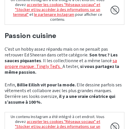
Un contenu Instagram a été intégré à cet endroit. Vous
devez
accepter les cookies "Réseaux sociaux" et
"Stocker et/ou accéder à des informations sur un
terminal"
et
le partenaire Instagram
pour afficher ce
contenu.
Passion cuisine
C’est un hobby assez répandu mais on ne pensait pas
retrouver Ed Sheeran dans cette catégorie.
Son truc ? Les
sauces piquantes
. Il les collectionne et a même lancé
sa
propre marque : Tingly Ted’s.
A tester,
si vous partagez la
même passion.
Enfin,
Billie Eilish vit pour la mode.
Elle dessine parfois ses
vêtements et collabore avec les plus grandes marques.
Derrière ses looks oversize,
il y a une vraie créatrice qui
s’assume à 100 %.
Un contenu Instagram a été intégré à cet endroit. Vous
devez
accepter les cookies "Réseaux sociaux" et
"Stocker et/ou accéder à des informations sur un