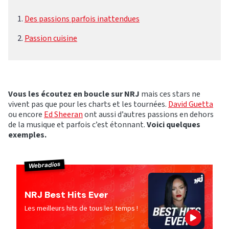
Des passions parfois inattendues
Passion cuisine
Vous les écoutez en boucle sur NRJ
mais ces stars ne
vivent pas que pour les charts et les tournées.
David Guetta
ou encore
Ed Sheeran
ont aussi d’autres passions en dehors
de la musique et parfois c’est étonnant.
Voici quelques
exemples.
Webradios
NRJ Best Hits Ever
Les meilleurs hits de tous les temps !