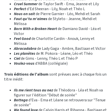
Cruel Summer
de Taylor Swift - Ema, Jeanne et Lily
Perfect
d'Ed Sheeran - Lily, Noah et Théo L
Nous on sait
de Pierre Garnier - Léo, Mehdi et Sarah
Faut qu'tu m'aimes
de Styleto - Jeanne, Mehdi et
Mélissa
Born With a Broken Heart
de Damiano David - Léa et
Victor
Feel Good
de Charlotte Cardin - Anouk, Lenny et
Mélissa
Abracadabra
de Lady Gaga - Ambre, Bastiaan et Victor
Les planètes
de M. Pokora - Léane, Léo et Théo
Ciel
de Gims - Lenny, Théo L et Théo P
Voulez-vous
d'ABBA (collégiale)
Trois éditions de l'album
sont prévues avec à chaque fois un
titre inédit:
Ils me rient tous au nez
de Théodora - Léa et Noah va
figurer sur l'édition "Début de soirée"
Bottega
d'Eva - Ema et Léane se retrouvera sur "Tenue
de soirée"
We found love
de Calvin Harris et Rihanna - Bastiaan et