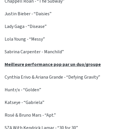
Chappell Roan - “The Subway”
Justin Bieber - “Daisies”
Lady Gaga - “Disease”
Lola Young - “Messy”
Sabrina Carpenter - Manchild”
Meilleure performance pop par un duo/groupe
Cynthia Erivo & Ariana Grande - “Defying Gravity”
Huntr/x - “Golden”
Katseye - “Gabriela”
Rosé & Bruno Mars - “Apt.”
SZA With Kendrick Lamar - “30 for 30”