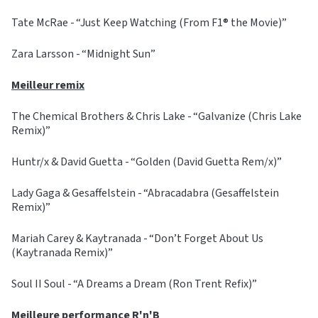
Tate McRae - “Just Keep Watching (From F1® the Movie)”
Zara Larsson - “Midnight Sun”
Meilleur remix
The Chemical Brothers & Chris Lake - “Galvanize (Chris Lake
Remix)”
Huntr/x & David Guetta - “Golden (David Guetta Rem/x)”
Lady Gaga & Gesaffelstein - “Abracadabra (Gesaffelstein
Remix)”
Mariah Carey & Kaytranada - “Don’t Forget About Us
(Kaytranada Remix)”
Soul II Soul - “A Dreams a Dream (Ron Trent Refix)”
Meilleure performance R'n'B