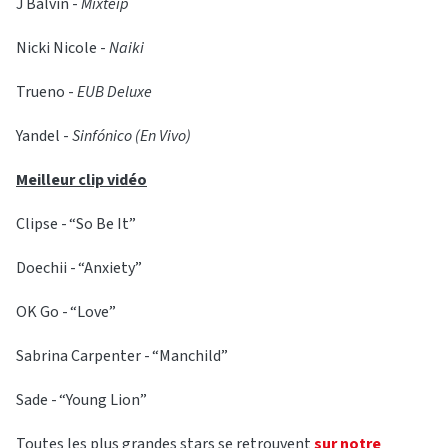
J Balvin -
Mixteip
Nicki Nicole -
Naiki
Trueno -
EUB Deluxe
Yandel -
Sinfónico (En Vivo)
Meilleur clip vidéo
Clipse - “So Be It”
Doechii - “Anxiety”
OK Go - “Love”
Sabrina Carpenter - “Manchild”
Sade - “Young Lion”
Toutes les plus grandes stars se retrouvent
sur notre