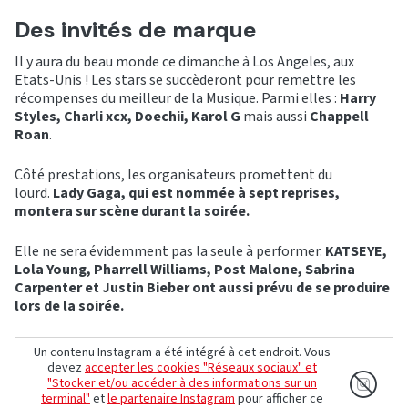
Des invités de marque
Il y aura du beau monde ce dimanche à Los Angeles, aux
Etats-Unis ! Les stars se succèderont pour remettre les
récompenses du meilleur de la Musique. Parmi elles :
Harry
Styles, Charli xcx, Doechii, Karol G
mais aussi
Chappell
Roan
.
Côté prestations, les organisateurs promettent du
lourd.
Lady Gaga, qui est nommée à sept reprises,
montera sur scène durant la soirée.
Elle ne sera évidemment pas la seule à performer.
KATSEYE,
Lola Young, Pharrell Williams, Post Malone, Sabrina
Carpenter et Justin Bieber ont aussi prévu de se produire
lors de la soirée.
Un contenu Instagram a été intégré à cet endroit. Vous
devez
accepter les cookies "Réseaux sociaux" et
"Stocker et/ou accéder à des informations sur un
terminal"
et
le partenaire Instagram
pour afficher ce