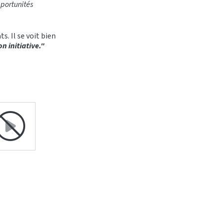
pportunités
ts. Il se voit bien
n initiative."