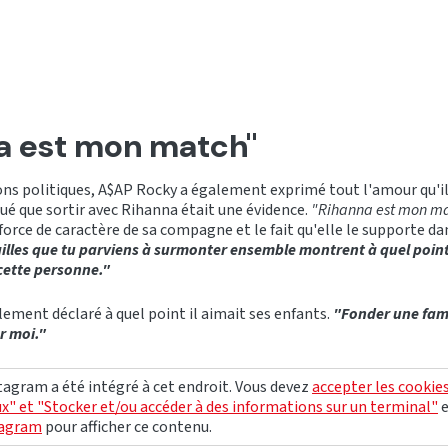
a est mon match"
ns politiques, A$AP Rocky a également exprimé tout l'amour qu'il 
iqué que sortir avec Rihanna était une évidence.
"Rihanna est mon m
a force de caractère de sa compagne et le fait qu'elle le supporte da
illes que tu parviens à surmonter ensemble montrent à quel point 
cette personne."
ement déclaré à quel point il aimait ses enfants.
"Fonder une fami
r moi."
agram a été intégré à cet endroit. Vous devez
accepter les cookie
x" et "Stocker et/ou accéder à des informations sur un terminal"
tagram
pour afficher ce contenu.