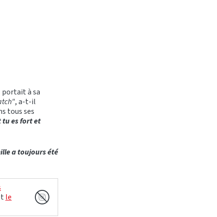
portait à sa
atch"
, a-t-il
ns tous ses
tu es fort et
lle a toujours été
s
et
le