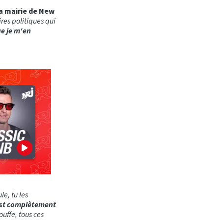
a mairie de New
res politiques qui
e je m'en
le, tu les
c’est complètement
ouffe, tous ces