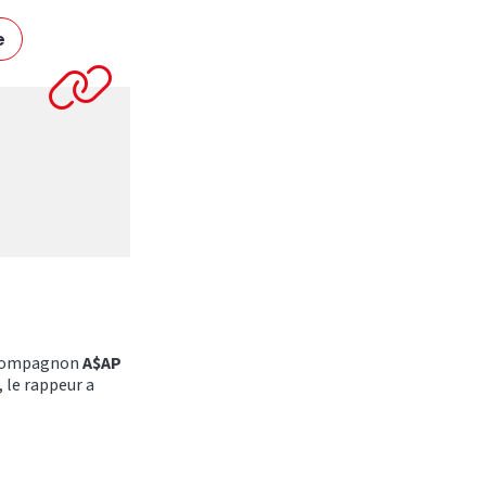
e
 compagnon
A$AP
, le rappeur a