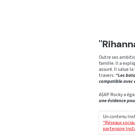
"Rihann
Outre ses ambitio
famille. Il a expl
assuré. Il salue l
travers.
"Les bata
compatible avec 
A$AP Rocky a égal
une évidence pou
Un contenu Inst
"Réseaux sociau
partenaire Ins