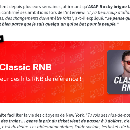
lent depuis plusieurs semaines, affirmant qu'
A$AP Rocky brigue l
a confirmé ses ambitions lors de l'interview.
"Il y a beaucoup d'affai
ées, des changements doivent être faits"
, a-t-il expliqué.
"Je pense qu
t bien parce que je suis quelqu'un qui se bat pour le peuple."
s
Classic RNB
leur des hits RNB de référence !
e faciliter la vie des citoyens de New York. "
Tu vois des nids-de-pou
s des trains… genre le prix du ticket vient de passer à 3 dollars, 
n, c’est du délire. Les aides alimentaires, l’aide sociale, les tickets de b