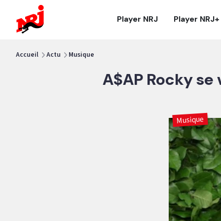
NRJ - Accueil
Player NRJ
Player NRJ+
vous êtes ici
Accueil
Actu
Musique
A$AP Rocky se v
Musique