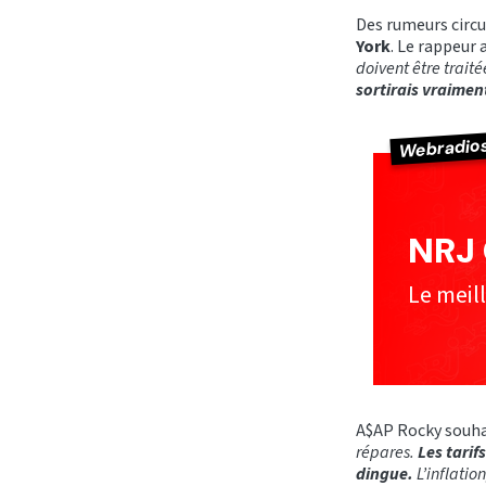
Des rumeurs circu
York
. Le rappeur 
doivent être trait
sortirais vraimen
Webradio
NRJ 
Le meil
A$AP Rocky souhait
répares.
Les tarif
dingue.
L’inflatio