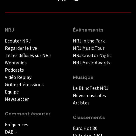
NRJ
Événements
Ecouter NRJ
NRJ in the Park
Regarder le live
NRJ Music Tour
Titres diffusés sur NRJ
NRJ Creator Night
Webradios
NRJ Music Awards
Podcasts
Vidéo Replay
Musique
Grille et émissions
Le BlindTest NRJ
Equipe
News musicales
Newsletter
Artistes
Comment écouter
Classements
Fréquences
Euro Hot 30
DAB+
L'utratop NRJ