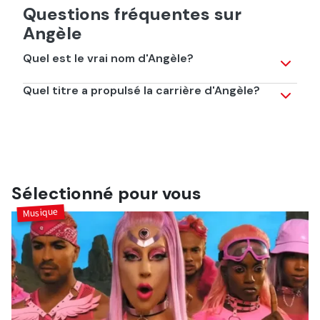
Questions fréquentes sur
Angèle
Quel est le vrai nom d'Angèle?
Angèle Joséphine Aimée Van Laeken!
Quel titre a propulsé la carrière d'Angèle?
"La Loi de Murphy", un titre présent sur son premier
album, "Brol", sorti en 2018.
Sélectionné pour vous
Musique