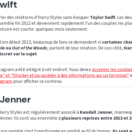
wift
ler des relations d’Harry Styles sans évoquer
Taylor Swift
. Les de
emble fin 2012 et deviennent rapidement l’un des couples les plus
istoire est courte : quelques mois seulement.
ation début 2013, beaucoup de fans se demandent si
certaines cha
yle
ou
Out of the Woods
,
parlent de leur relation. De son côté,
Har
scret sur le sujet
.
agram a été intégré à cet endroit. Vous devez
accepter les cookie
x" et "Stocker et/ou accéder à des informations sur un terminal"
tagram
pour afficher ce contenu.
 Jenner
 Harry Styles est régulièrement associé à
Kendall Jenner
, manneq
enner. Ils sont vus ensemble à
plusieurs reprises entre 2013 et 
tion semble s’est transformée en amitié au fil du temps,
ils sont 