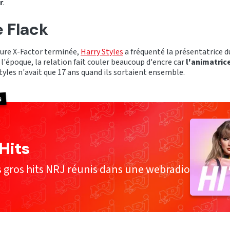
r
.
e Flack
ture X-Factor terminée,
Harry Styles
a fréquenté la présentatrice
À l'époque, la relation fait couler beaucoup d'encre car
l'animatrice
tyles n'avait que 17 ans quand ils sortaient ensemble.
s
Hits
s gros hits NRJ réunis dans une webradio