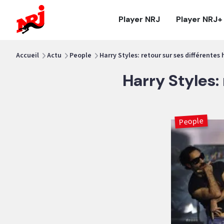
NRJ - Accueil
Player NRJ
Player NRJ+
vous êtes ici
Accueil
Actu
People
Harry Styles: retour sur ses différentes
Harry Styles:
People