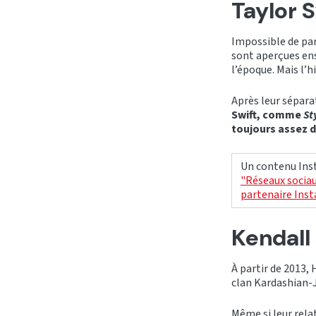
Taylor S
Impossible de par
sont aperçues ens
l’époque. Mais l’h
Après leur sépar
Swift, comme
St
toujours assez di
Un contenu Inst
"Réseaux sociau
partenaire Ins
Kendall
À partir de 2013,
clan Kardashian-J
Même si leur rela