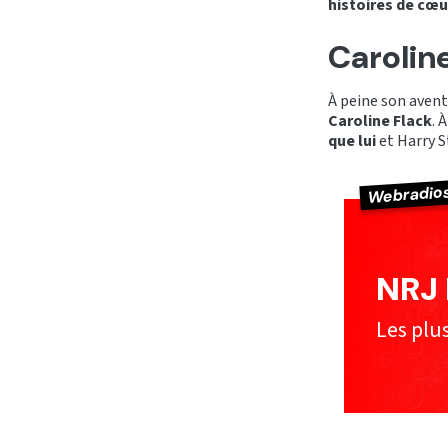
histoires de cœu
Carolin
À peine son aven
Caroline Flack
. 
que lui
et Harry S
Webradio
NRJ 
Les plu