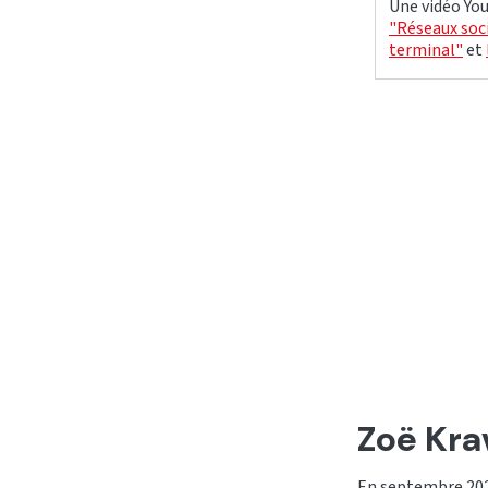
Une vidéo You
"Réseaux soci
terminal"
et
Zoë Kra
En septembre 202