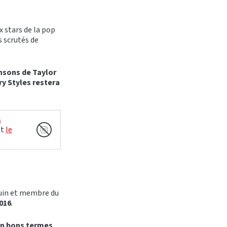
ux stars de la pop
 scrutés de
nsons de Taylor
ry Styles restera
s
et
le
uin et membre du
2016
.
en bons termes