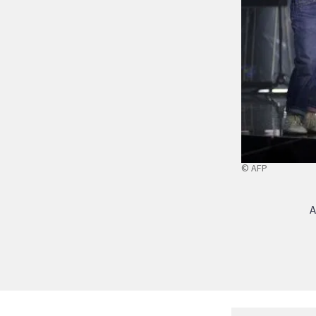
© AFP
A