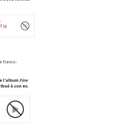
s
et
le
e franco-
de l’album
Fine
ibué à son ex.