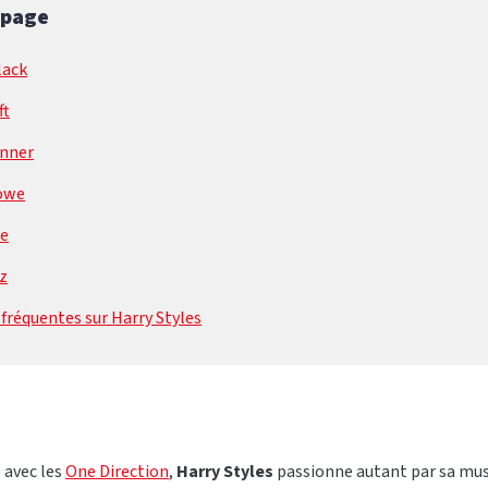
 page
lack
ft
enner
owe
de
z
fréquentes sur Harry Styles
 avec les
One Direction
,
Harry Styles
passionne autant par sa mus