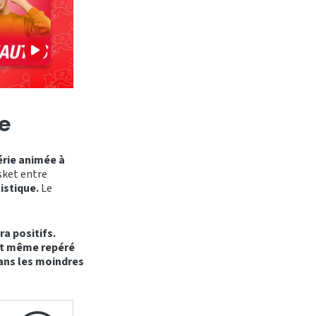
re
série animée à
sket entre
istique.
Le
a positifs.
nt même repéré
dans les moindres