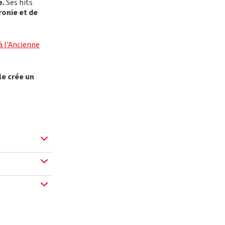
e.
Ses hits
ronie et de
à l'Ancienne
le crée un
ng est attendu.