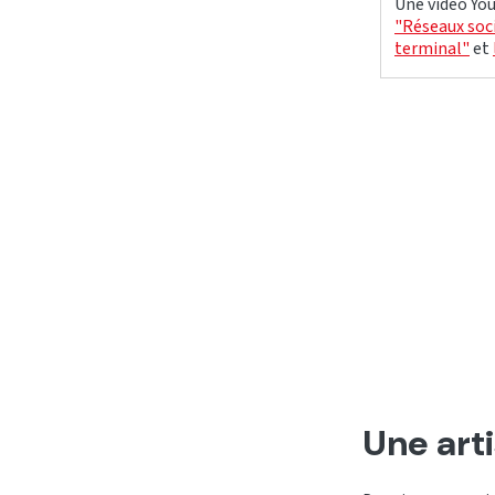
Une vidéo You
"Réseaux soci
terminal"
et
Une art