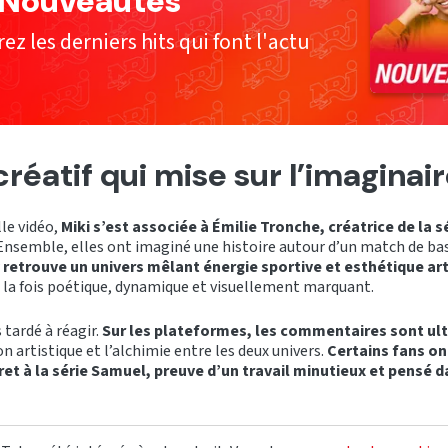
 Nouveautés
z les derniers hits qui font l'actu
créatif qui mise sur l’imaginai
le vidéo,
Miki s’est associée à Émilie Tronche, créatrice de la 
nsemble, elles ont imaginé une histoire autour d’un match de ba
 retrouve un univers mêlant énergie sportive et esthétique art
p à la fois poétique, dynamique et visuellement marquant.
 tardé à réagir.
Sur les plateformes, les commentaires sont ultr
on artistique et l’alchimie entre les deux univers.
Certains fans o
scret à la série Samuel, preuve d’un travail minutieux et pensé 