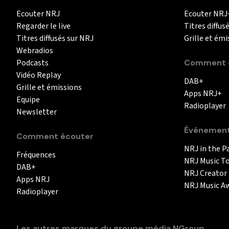
Ecouter NRJ
Ecouter NRJ
Regarder le live
Titres diffus
Titres diffusés sur NRJ
Grille et émi
Webradios
Podcasts
Comment é
Vidéo Replay
DAB+
Grille et émissions
Apps NRJ+
Equipe
Radioplayer
Newsletter
Événemen
Comment écouter
NRJ in the P
Fréquences
NRJ Music T
DAB+
NRJ Creator
Apps NRJ
NRJ Music A
Radioplayer
Les autres marques du groupe média NGroup