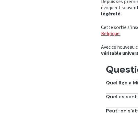
Depuis ses premie
évoquent souven
légèreté.
Cette sortie s’ins
Belgique.
Avec ce nouveau c
véritable univers
Questi
Quel âge a Mi
Elle a 23 ans.
Quelles sont 
Elle est franco
Peut-on s’at
Pour l’instant,