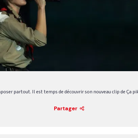
mposer partout. Il est temps de découvrir son nouveau clip de Ça 
Partager