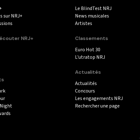
+
Le BlindTest NRJ
és sur NRJ+
News musicales
ssions
Artistes
couter NRJ+
Classements
Euro Hot 30
L'utratop NRJ
Actualités
ts
Actualités
ark
Concours
our
Les engagements NRJ
 Night
Rechercher une page
wards