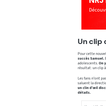
NRJ
Découvre
Un clip 
Pour cette nouvel
succès Samuel.
E
adolescents.
On y
résultat : un cli
Les fans n’ont pas
saluent la directi
un clin d’œil di
détails.