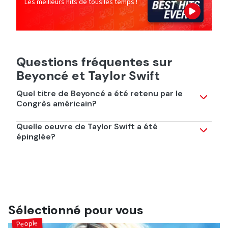
Les meilleurs hits de tous les temps !
Questions fréquentes sur
Beyoncé et Taylor Swift
Quel titre de Beyoncé a été retenu par le
Congrès américain?
Sa chanson "Single Ladies (Put A Ring On It) fait
Quelle oeuvre de Taylor Swift a été
désormais partie des oeuvres protégées par l'Etat
épinglée?
américain.
Il s'agit de l'album "1995".
Sélectionné pour vous
People