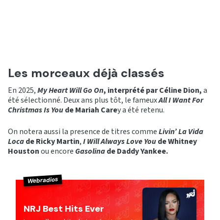
Les morceaux déjà classés
En 2025,
My Heart Will Go On
, interprété par Céline Dion,
a
été sélectionné. Deux ans plus tôt, le fameux
All I Want For
Christmas Is You
de Mariah Care
y a été retenu.
On notera aussi la presence de titres comme
Livin’ La Vida
Loca
de Ricky Martin
,
I Will Always Love You
de Whitney
Houston
ou encore
Gasolina
de Daddy Yankee.
Webradios
NRJ Best Hits Ever