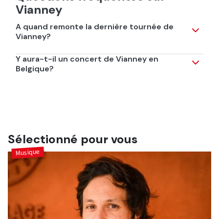
Vianney
A quand remonte la dernière tournée de
Vianney?
Sa dernière tournée date de 2022!
Y aura-t-il un concert de Vianney en
Belgique?
Oui! Le 1er décembre à l'ING Arena, à Bruxelles.
Sélectionné pour vous
Musique