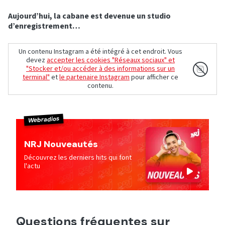
Aujourd’hui, la cabane est devenue un studio
d’enregistrement…
Un contenu Instagram a été intégré à cet endroit. Vous
devez
accepter les cookies "Réseaux sociaux" et
"Stocker et/ou accéder à des informations sur un
terminal"
et
le partenaire Instagram
pour afficher ce
contenu.
Webradios
NRJ Nouveautés
Découvrez les derniers hits qui font
l'actu
Questions fréquentes sur