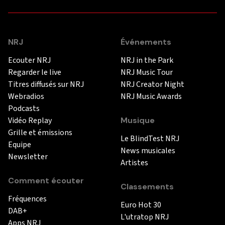
NRJ
Événements
Ecouter NRJ
NRJ in the Park
Regarder le live
NRJ Music Tour
Titres diffusés sur NRJ
NRJ Creator Night
Webradios
NRJ Music Awards
Podcasts
Vidéo Replay
Musique
Grille et émissions
Le BlindTest NRJ
Equipe
News musicales
Newsletter
Artistes
Comment écouter
Classements
Fréquences
Euro Hot 30
DAB+
L'utratop NRJ
Apps NRJ