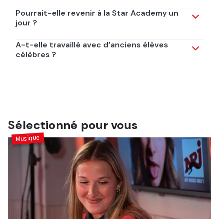
Marlène Schaff est âgée de 44 ans.
Pourrait-elle revenir à la Star Academy un
jour ?
Elle n’exclut pas cette possibilité et a laissé entendre
A-t-elle travaillé avec d’anciens élèves
qu’un retour reste envisageable dans le futur.
célèbres ?
Oui. Elle a notamment accompagné plusieurs candidats
marquants comme Pierre Garnier et Héléna Bailly.
Sélectionné pour vous
Musique