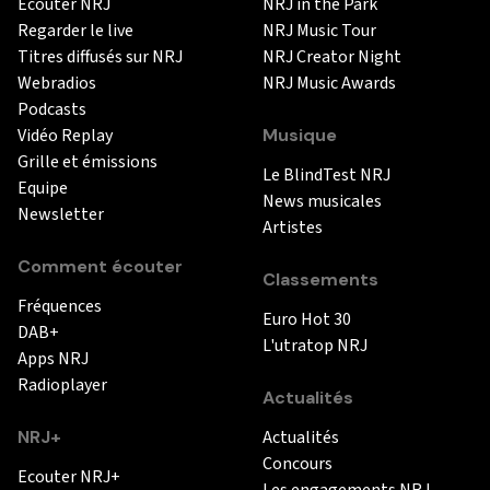
Ecouter NRJ
NRJ in the Park
Regarder le live
NRJ Music Tour
Titres diffusés sur NRJ
NRJ Creator Night
Webradios
NRJ Music Awards
Podcasts
Vidéo Replay
Musique
Grille et émissions
Le BlindTest NRJ
Equipe
News musicales
Newsletter
Artistes
Comment écouter
Classements
Fréquences
Euro Hot 30
DAB+
L'utratop NRJ
Apps NRJ
Radioplayer
Actualités
NRJ+
Actualités
Concours
Ecouter NRJ+
Les engagements NRJ