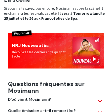
Si vous ne le savez pas encore, Mosimann adore la scène! Il
enchainera les festivals cet été.
Il sera à Tomorrowland le
25 juillet et le 26 aux Francofolies de Spa.
Webradios
NRJ Nouveautés
Découvrez les derniers hits qui font
l'actu
Questions fréquentes sur
Mosimann
D'où vient Mosimann?
Eh non, il n'est pas Français! Mosimann est originaire de
Quelle émission a-t-il remportée?