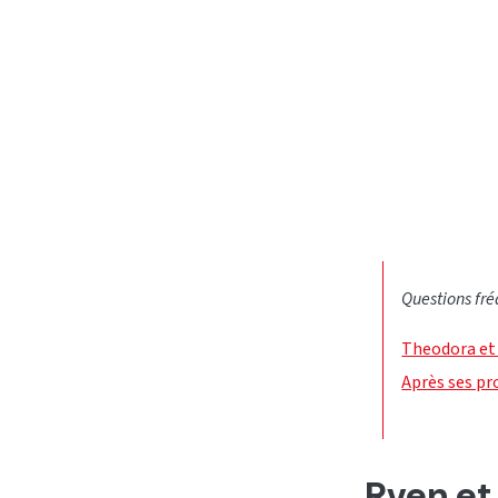
Questions fré
Theodora et
Après ses pr
Rven et 