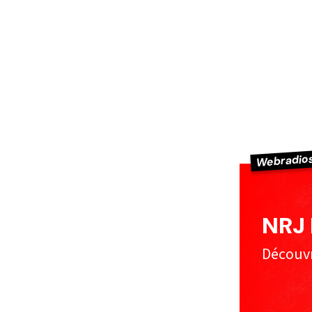
Webradio
NRJ
Découvre