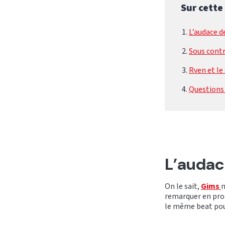
Sur cette
L’audace d
Sous cont
Rven et le 
Questions
L’audac
On le sait,
Gims
n
remarquer en prop
le même beat pou