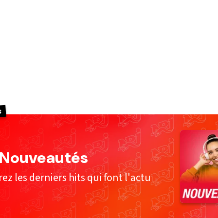
s
 Nouveautés
z les derniers hits qui font l'actu