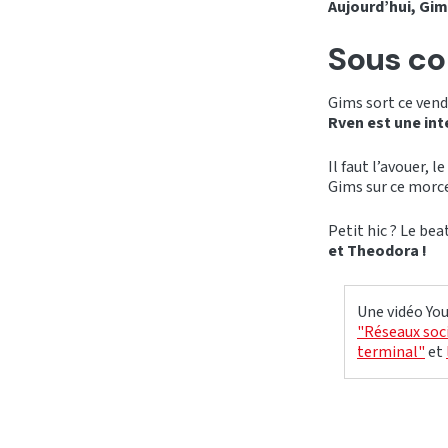
Aujourd’hui, Gim
Sous co
Gims sort ce ven
Rven est une inte
Il faut l’avouer,
Gims sur ce morce
Petit hic ? Le be
et Theodora !
Une vidéo You
"Réseaux soci
terminal"
et