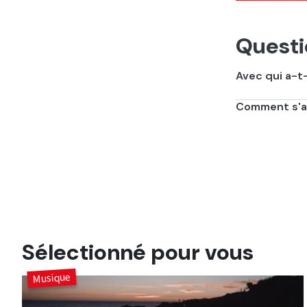
Questi
Avec qui a-t-
Gims est fidèl
Comment s'ap
"Sous Contrôle"
Sélectionné pour vous
Musique