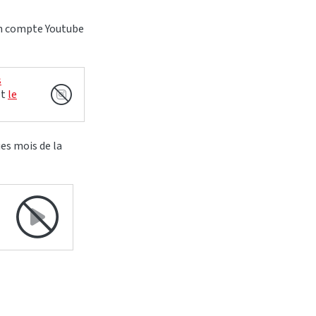
un compte Youtube
s
et
le
ues mois de la