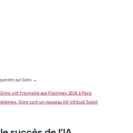
quentes sur Gims
→
 Gims ont triomphé aux Flammes 2026 à Paris
oblèmes, Gims sort un nouveau hit intitulé Soleil
le succès de l’IA