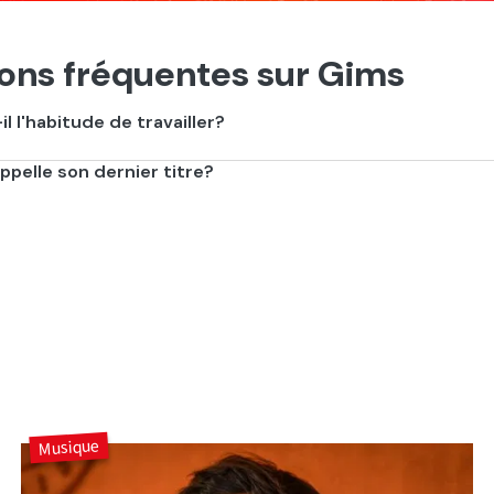
ons fréquentes sur Gims
il l'habitude de travailler?
e au producteur Maximum Beats.
pelle son dernier titre?
, un duo avec l'IA Rven!
Musique