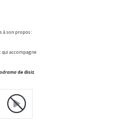
os à son propos :
ait qui accompagne
lodrama
de disiz