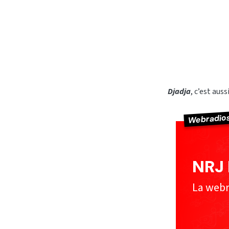
Djadja
, c’est aus
Webradio
NRJ 
La webr