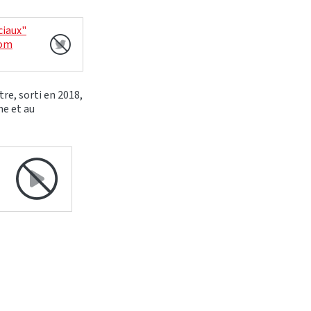
ciaux"
com
re, sorti en 2018,
ne et au