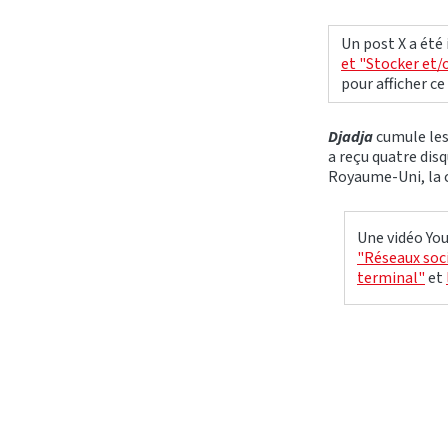
Un post X a été
et "Stocker et/
pour afficher c
Djadja
cumule les
a reçu quatre disq
Royaume-Uni, la c
Une vidéo You
"Réseaux soci
terminal"
et