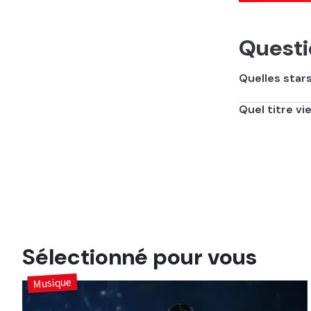
Questi
Quelles star
Madonna, Malum
Quel titre v
Il s'agit de "Dj
Sélectionné pour vous
Musique