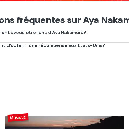
ons fréquentes sur Aya Naka
s ont avoué être fans d'Aya Nakamura?
a, Sam Smith, David Guetta ou encore Alicia Keys !
ient d'obtenir une récompense aux Etats-Unis?
adja" sorti en 2018.
Musique