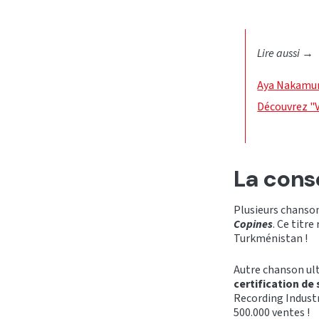
Lire aussi
→
Aya Nakamura
Découvrez "V
La cons
Plusieurs chanson
Copines
. Ce titr
Turkménistan !
Autre chanson ult
certification de 
Recording Indust
500.000 ventes !