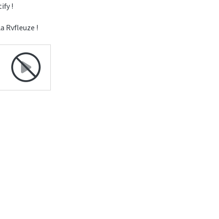
ify !
La Rvfleuze !