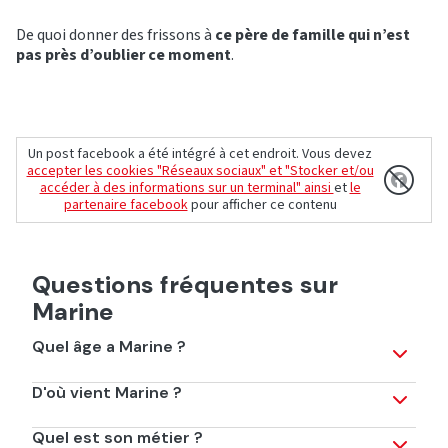
De quoi donner des frissons à
ce père de famille qui n’est
pas près d’oublier ce moment
.
Un post facebook a été intégré à cet endroit. Vous devez
accepter les cookies "Réseaux sociaux" et "Stocker et/ou
accéder à des informations sur un terminal" ainsi
et
le
partenaire facebook
pour afficher ce contenu
Questions fréquentes sur
Marine
Quel âge a Marine ?
Quel âge a-t-elle ? Marine est née le 29 mars 2000. Elle a
D'où vient Marine ?
fêté ses 26 ans en 2026.
Elle est originaire d'Arras (Pas-de-Calais) dans les
Quel est son métier ?