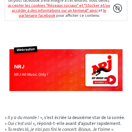
Un post facebook a été intégré à cet endroit. Vous devez
accepter les cookies "Réseaux sociaux" et "Stocker et/ou
accéder à des informations sur un terminal" ainsi
et
le
partenaire facebook
pour afficher ce contenu
Webradios
NRJ
NRJ Hit Music Only !
«
Il y a du monde !
», s’est écriée la deuxième star de la soirée.
«
Oui c’est vrai
», répond-t-elle avant d’ajouter rapidement.
«
Tu restes là, je n’ai pas fini le concert. Bisous. Je t’aime
».