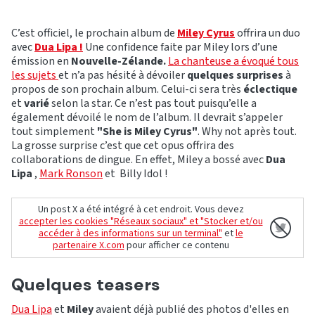
C’est officiel, le prochain album de
Miley Cyrus
offrira un duo
avec
Dua Lipa !
Une confidence faite par Miley lors d’une
émission en
Nouvelle-Zélande.
La chanteuse a évoqué tous
les sujets
et n’a pas hésité à dévoiler
quelques surprises
à
propos de son prochain album. Celui-ci sera très
éclectique
et
varié
selon la star. Ce n’est pas tout puisqu’elle a
également dévoilé le nom de l’album. Il devrait s’appeler
tout simplement
"She is Miley Cyrus"
. Why not après tout.
La grosse surprise c’est que cet opus offrira des
collaborations de dingue. En effet, Miley a bossé avec
Dua
Lipa
,
Mark Ronson
et Billy Idol !
Un post X a été intégré à cet endroit. Vous devez
accepter les cookies "Réseaux sociaux" et "Stocker et/ou
accéder à des informations sur un terminal"
et
le
partenaire X.com
pour afficher ce contenu
Quelques teasers
Dua Lipa
et
Miley
avaient déjà publié des photos d'elles en