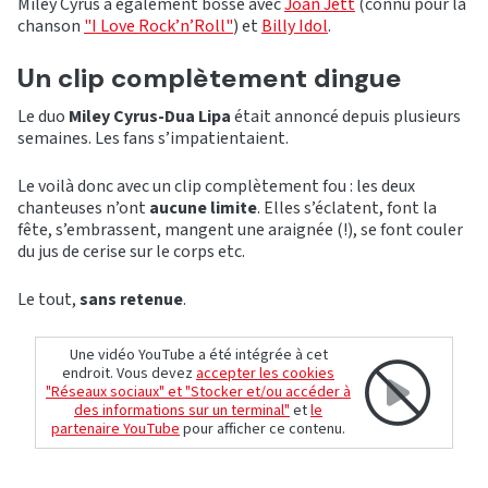
Miley Cyrus a également bossé avec
Joan Jett
(connu pour la
chanson
"I Love Rock’n’Roll"
) et
Billy Idol
.
Un clip complètement dingue
Le duo
Miley Cyrus-Dua Lipa
était annoncé depuis plusieurs
semaines. Les fans s’impatientaient.
Le voilà donc avec un clip complètement fou : les deux
chanteuses n’ont
aucune limite
. Elles s’éclatent, font la
fête, s’embrassent, mangent une araignée (!), se font couler
du jus de cerise sur le corps etc.
Le tout,
sans retenue
.
Une vidéo YouTube a été intégrée à cet
endroit. Vous devez
accepter les cookies
"Réseaux sociaux" et "Stocker et/ou accéder à
des informations sur un terminal"
et
le
partenaire YouTube
pour afficher ce contenu.