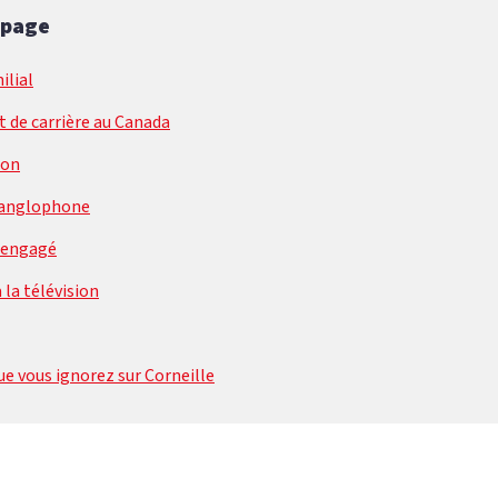
 page
ilial
 de carrière au Canada
ion
 anglophone
e engagé
 la télévision
ue vous ignorez sur Corneille