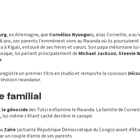
urg
, en Allemagne, que
Cornélius
Nyungur
a, alias Corneille, a vu l
 6 ans, ses parents l’emmènent vivre au Rwanda où ils poursuivent 
ra à Kigali, entouré de ses frères et sœurs. Son papa mélomane lui
usique, lui parlant principalement de
Michael Jackson
,
Steevie 
h
.
enregistre un premier titre en studio et remporte le concours
Déco
élévision rwandaise.
 familial
,
le génocide
des Tutsi enflamme le Rwanda. La famille de Corneil
, lui-même s’étant caché derrière le canapé.
 au
Zaïre
(actuelle République Démocratique du Congo) avant d’être 
r un couple d’amis de ses parents.