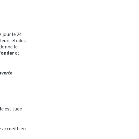
e jour le 24
leurs études.
 donne le
Wonder
et
uverte
le est tuée
accueilli en