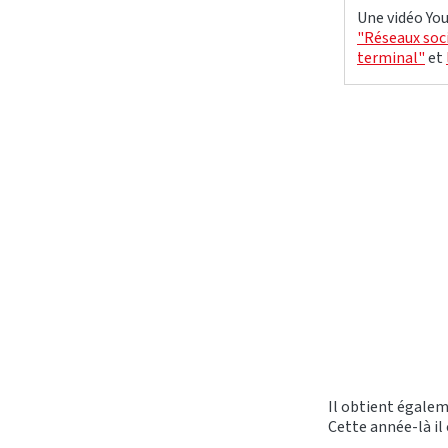
Une vidéo You
"Réseaux soci
terminal"
et
Il obtient égal
Cette année-là il