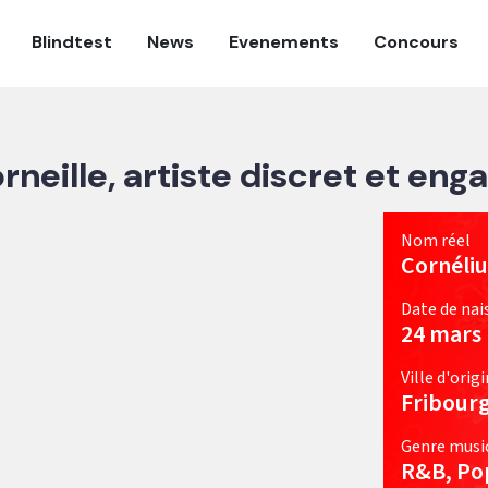
Blindtest
News
Evenements
Concours
rneille, artiste discret et eng
Nom réel
Cornéli
Date de nai
24 mars
Ville d'orig
Fribour
Genre musi
R&B, Po