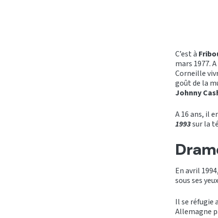
C’est à
Fribo
mars 1977. A
Corneille viv
goût de la m
Johnny Cas
A 16 ans, il 
1993
sur la t
Drame
En avril 1994
sous ses yeux
Il se réfugie
Allemagne pa