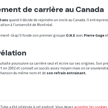
ment de carrière au Canada
0 ans
quand il décide de rejoindre un oncle au Canada. Il entrepren
tion à l’université de Montréal.
oment-là qu’il fonde son premier groupe
O.N.E
avec
Pierre Gage
e
vélation
souhaite poursuivre sa carrière seul et écrire sur ses origines. Son 
t en 2002 et connait un succès assez moyen mais on se souviendra
chanson du même nom et de
son refrain entrainant.
Tube a été intégrée à cet endroit. Vous devez
accepter les cookies