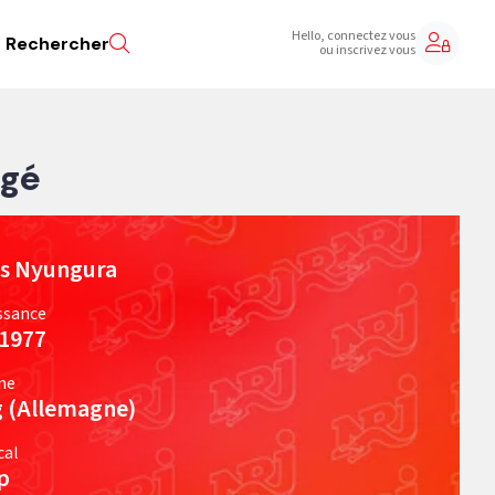
Hello, connectez vous
Rechercher
ou inscrivez vous
agé
us Nyungura
ssance
 1977
ine
g (Allemagne)
cal
p