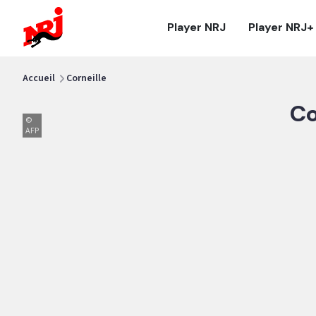
NRJ - Accueil
Player NRJ
Player NRJ+
vous êtes ici
Accueil
Corneille
Co
©
AFP