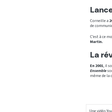
Lance
Corneille a
2
de communica
C’est à ce m
Martin.
La ré
En 2001
, il 
Ensemble
sor
même de la 
Une vidéo You