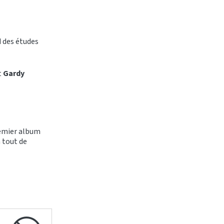
d des études
t
Gardy
premier album
 tout de