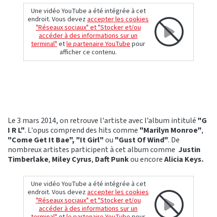
Une vidéo YouTube a été intégrée à cet
endroit. Vous devez
accepter les cookies
"Réseaux sociaux" et "Stocker et/ou
accéder à des informations sur un
terminal"
et
le partenaire YouTube
pour
afficher ce contenu.
Le 3 mars 2014, on retrouve l'artiste avec l’album intitulé
"G
I R L"
. L'opus comprend des hits comme
"Marilyn Monroe"
,
"Come Get It Bae",
"It Girl"
ou
"Gust Of Wind"
. De
nombreux artistes participent à cet album comme
Justin
Timberlake
,
Miley Cyrus
,
Daft Punk
ou encore
Alicia Keys.
Une vidéo YouTube a été intégrée à cet
endroit. Vous devez
accepter les cookies
"Réseaux sociaux" et "Stocker et/ou
accéder à des informations sur un
terminal"
et
le partenaire YouTube
pour