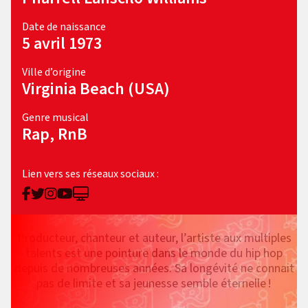
Date de naissance
5 avril 1973
Ville d’origine
Virginia Beach (USA)
Genre musical
Rap, RnB
Lien vers ses réseaux sociaux :
Producteur, chanteur et auteur, l’artiste aux multiples
talents est une pointure dans le monde du hip hop
depuis de nombreuses années. Sa longévité ne connait
pas de limite et sa jeunesse semble éternelle !