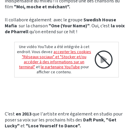
indispensable du milieu ! Il compose une des chansons du
film
"Moi, moche et méchant".
Il collabore également avec le groupe
Swedish House
Mafia
sur la chanson
"One (Your Name)"
. Oui, c’est
la voix
de Pharrell
qu’on entend sur ce hit !
Une vidéo YouTube a été intégrée à cet
endroit. Vous devez
accepter les cookies
"Réseaux sociaux" et "Stocker et/ou
accéder à des informations sur un
terminal"
et
le partenaire YouTube
pour
afficher ce contenu.
C’est
en 2013
que l'artiste entre également en studio pour
poser sa voix sur les prochains hits des
Daft Punk
,
"Get
Lucky"
et
"Lose Yourself to Dance".