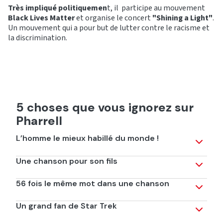
Très impliqué politiquemen
t, il participe au mouvement
Black Lives Matter
et organise le concert
"Shining a Light"
.
Un mouvement qui a pour but de lutter contre le racisme et
la discrimination.
5 choses que vous ignorez sur
Pharrell
L’homme le mieux habillé du monde !
Ce n'est pas vraiment une surprise tant le chanteur est
Une chanson pour son fils
toujours tres stylé. En 2005, c’est le magazine Esquire
qui a élu Pharrell "L’homme le mieux habillé au monde"
En effet, la chanson du film "Moi, moche et méchant",
56 fois le même mot dans une chanson
!
Rocket's Theme, est écrite en l'honneur de son fils. Le
texte est poignant.
Oui, dans sa chanson "Happy", le chanteur répète ce
Un grand fan de Star Trek
mot 56 fois, ce qui correspond à 60% de la chanson.