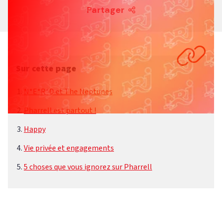
Partager
Sur cette page
N*E*R*D et The Neptunes
Pharrell est partout !
Happy
Vie privée et engagements
5 choses que vous ignorez sur Pharrell