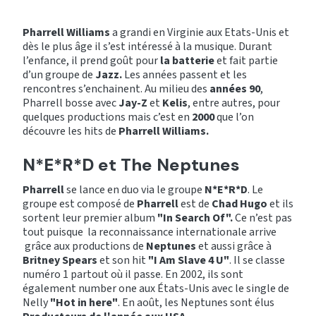
Pharrell Williams
a grandi en Virginie aux Etats-Unis et
dès le plus âge il s’est intéressé à la musique. Durant
l’enfance, il prend goût pour
la batterie
et fait partie
d’un groupe de
Jazz.
Les années passent et les
rencontres s’enchainent. Au milieu des
années 90
,
Pharrell bosse avec
Jay-Z
et
Kelis
, entre autres, pour
quelques productions mais c’est en
2000
que l’on
découvre les hits de
Pharrell Williams.
N*E*R*D et The Neptunes
Pharrell
se lance en duo via le groupe
N*E*R*D
. Le
groupe est composé de
Pharrell
est de
Chad Hugo
et ils
sortent leur premier album
"In Search Of".
Ce n’est pas
tout puisque la reconnaissance internationale arrive
grâce aux productions de
Neptunes
et aussi grâce à
Britney Spears
et son hit
"I Am Slave 4 U"
. Il se classe
numéro 1 partout où il passe. En 2002, ils sont
également number one aux États-Unis avec le single de
Nelly
"Hot in here"
. En août, les Neptunes sont élus